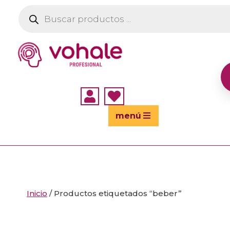
Búsqueda
de
productos


menú
Inicio
/ Productos etiquetados “beber”