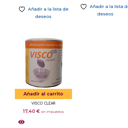
opciones
Añadir a la lista 
Añadir a la lista de
se
deseos
deseos
pueden
Este
elegir
producto
en
tiene
la
múltiples
página
variantes.
de
Las
producto
opciones
se
pueden
elegir
Añadir al carrito
en
VISCO CLEAR
la
17,40
€
sin impuestos
página
de
producto