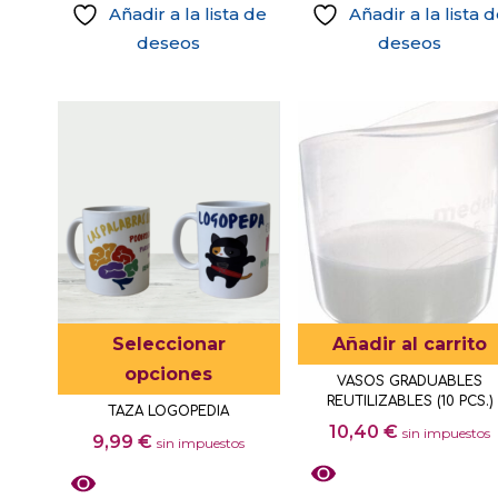
Añadir a la lista de
Añadir a la lista 
deseos
deseos
Este
Seleccionar
Añadir al carrito
producto
opciones
VASOS GRADUABLES
tiene
REUTILIZABLES (10 PCS.)
TAZA LOGOPEDIA
múltiples
10,40
€
sin impuestos
9,99
€
sin impuestos
variantes.
Las