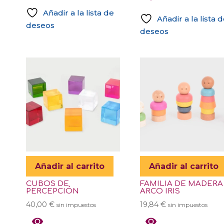
Añadir a la lista de
Añadir a la lista 
deseos
deseos
Este
producto
tiene
múltiples
variantes.
Las
opciones
se
pueden
elegir
Añadir al carrito
Añadir al carrito
en
la
CUBOS DE
FAMILIA DE MADERA
PERCEPCIÓN
ARCO IRIS
página
40,00
€
19,84
€
sin impuestos
sin impuestos
de
producto