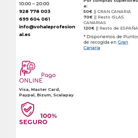
Por compras superiores
se
se
10:00 – 20:00
a:
pueden
pueden
928 778 003
50€
|| GRAN CANARIA
70€
|| Resto ISLAS
elegir
elegir
699 604 061
CANARIAS
en
en
info@vohaleprofesion
120€
|| Resto de ESPAÑA
la
la
al.es
*
Disponemos de Punto
página
página
de recogida en
Gran
Canaria
de
de
producto
producto
Pago
ONLINE
Visa, Master Card,
Paypal, Bizum, Scalapay
100%
SEGURO