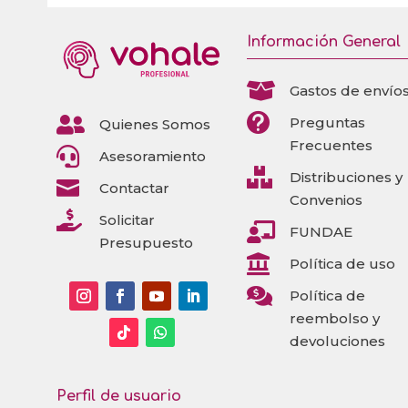
Información General

Gastos de envío


Preguntas
Quienes Somos
Frecuentes

Asesoramiento

Distribuciones y

Contactar
Convenios

Solicitar

FUNDAE
Presupuesto

Política de uso

Política de
reembolso y
devoluciones
Perfil de usuario