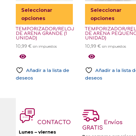
Este
Seleccionar
Seleccionar
producto
opciones
opciones
tiene
TEMPORIZADOR/RELOJ
TEMPORIZADOR/RE
múltiples
DE ARENA GRANDE (1
DE ARENA PEQUEÑO 
variantes.
UNIDAD)
UNIDAD)
Las
10,99
€
10,99
€
sin impuestos
sin impuestos
opciones
se
pueden
Añadir a la lista de
Añadir a la lista 
elegir
deseos
deseos
en
Este
Este
la
producto
producto
página
tiene
tiene
de
múltiples
múltiples
producto
variantes.
variantes.
CONTACTO
Envíos
Las
Las
GRATIS
opciones
opciones
Lunes – viernes