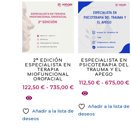
Este
Este
2ª EDICIÓN
ESPECIALISTA EN
ESPECIALISTA EN
PSICOTERAPIA DEL
producto
producto
TERAPIA
TRAUMA Y EL
tiene
tiene
MIOFUNCIONAL
APEGO
OROFACIAL
múltiples
múltiples
112,50
€
-
675,00
€
Rango
122,50
€
-
735,00
€
variantes.
variantes.
de
Las
Las
precios:
opciones
opciones
Añadir a la lista de
desde
Añadir a la lista de
se
se
deseos
122,50 €
deseos
pueden
pueden
Este
hasta
Este
elegir
elegir
producto