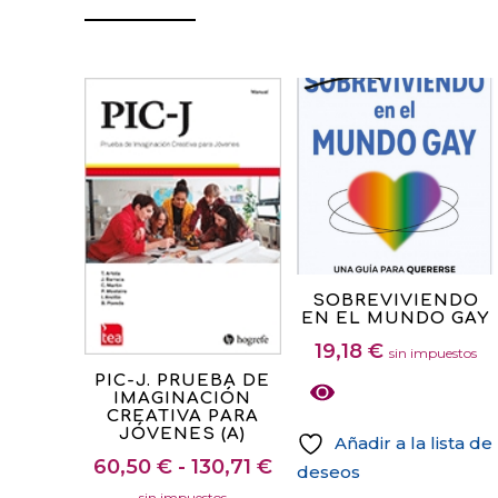
SOBREVIVIENDO
EN EL MUNDO GAY
19,18
€
sin impuestos
Este
PIC-J. PRUEBA DE
IMAGINACIÓN
producto
CREATIVA PARA
tiene
JÓVENES (A)
Añadir a la lista de
múltiples
Rango
60,50
€
-
130,71
€
deseos
variantes.
de
sin impuestos