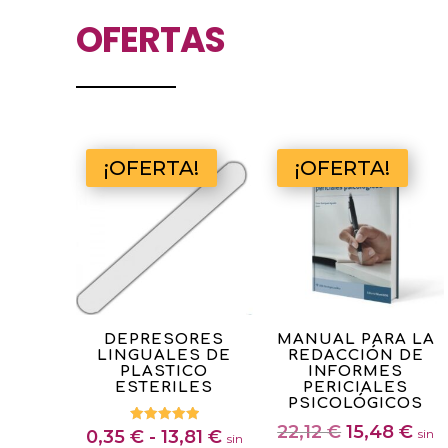
Las
OFERTAS
opciones
se
pueden
elegir
en
la
¡OFERTA!
¡OFERTA!
página
de
producto
Este
DEPRESORES
MANUAL PARA LA
LINGUALES DE
REDACCIÓN DE
producto
PLASTICO
INFORMES
tiene
ESTERILES
PERICIALES
PSICOLÓGICOS
múltiples
El
El
22,12
€
15,48
€
Rango
Valorado
0,35
€
-
13,81
€
sin
variantes.
sin
con