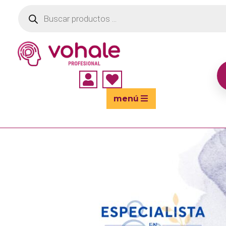
Búsqueda
de
productos


menú