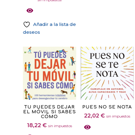
Las
precios:
opciones
desde
se
60,50 €
Añadir a la lista de
pueden
hasta
deseos
elegir
130,71 €
Este
en
producto
la
tiene
página
múltiples
de
variantes.
producto
Las
opciones
se
pueden
TU PUEDES DEJAR
PUES NO SE NOTA
elegir
EL MÓVIL SI SABES
22,02
€
sin impuestos
CÓMO
en
18,22
€
la
sin impuestos
página