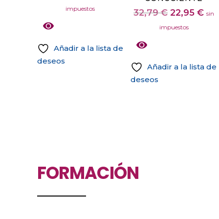
precio
precio
página
impuestos
El
El
32,79
€
22,95
€
sin
original
actual
de
precio
pre
impuestos
era:
es:
producto
original
act
19,23 €.
13,46 €.
Añadir a la lista de
era:
es:
deseos
32,79 €.
22,
Añadir a la lista de
deseos
FORMACIÓN