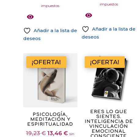
precio
pre
5.00
de
impuestos
Las
impuestos
de 5
original
act
precios:
opciones
era:
es:
desde
se
22,12 €.
15,
0,35 €
Añadir a la lista de
pueden
Añadir a la lista de
hasta
deseos
elegir
deseos
13,81 €
en
Este
la
producto
página
¡OFERTA!
¡OFERTA!
tiene
de
múltiples
producto
variantes.
Las
opciones
se
pueden
ERES LO QUE
PSICOLOGÍA,
SIENTES.
elegir
MEDITACIÓN Y
INTELIGENCIA DE
ESPIRITUALIDAD
en
VINCULACIÓN
EMOCIONAL
El
El
19,23
€
13,46
€
la
sin
CONSCIENTE