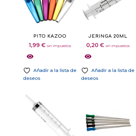
Este
PITO KAZOO
JERINGA 20ML
producto
1,99
€
0,20
€
sin impuestos
sin impuestos
tiene
múltiples
variantes.
Añadir a la lista de
Añadir a la lista de
Las
deseos
deseos
opciones
Este
se
producto
pueden
tiene
elegir
múltiples
en
variantes.
la
Las
página
opciones