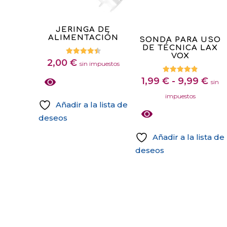
de
se
producto
pueden
JERINGA DE
elegir
Este
ALIMENTACIÓN
SONDA PARA USO
en
DE TÉCNICA LAX
producto
VOX
la
Valorado
2,00
€
tiene
sin impuestos
con
4.50
página
múltiples
Ran
Valorado
de 5
1,99
€
-
9,99
€
sin
con
de
variantes.
4.88
de
impuestos
de 5
producto
Las
Añadir a la lista de
prec
opciones
deseos
des
se
1,99
Añadir a la lista de
pueden
has
deseos
elegir
9,9
Este
en
producto
la
tiene
página
múltiples
de
variantes.
producto