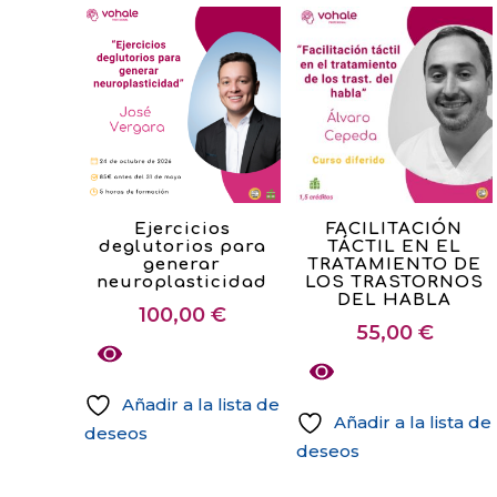
735,00 €
producto
en
en
tiene
tiene
la
la
múltiples
múltiples
página
página
variantes.
variantes.
de
de
Las
Las
producto
producto
opciones
opciones
se
se
pueden
pueden
elegir
Ejercicios
FACILITACIÓN
elegir
deglutorios para
TÁCTIL EN EL
en
generar
TRATAMIENTO DE
en
la
neuroplasticidad
LOS TRASTORNOS
la
DEL HABLA
página
100,00
€
página
55,00
€
de
de
producto
producto
Añadir a la lista de
Añadir a la lista de
deseos
deseos