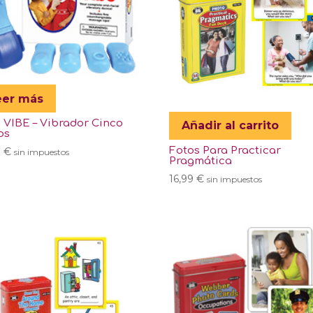
eer más
 VIBE – Vibrador Cinco
Añadir al carrito
os
Fotos Para Practicar
9
€
sin impuestos
Pragmática
16,99
€
sin impuestos