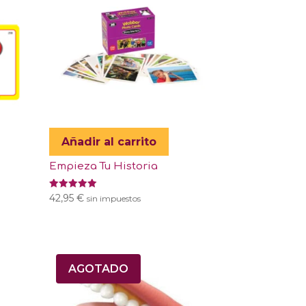
Añadir al carrito
Empieza Tu Historia
Valorado
42,95
€
sin impuestos
con
5.00
de 5
AGOTADO