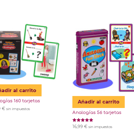
adir al carrito
ogías 160 tarjetas
Añadir al carrito
9
€
sin impuestos
Analogías 56 tarjetas
Valorado
16,99
€
sin impuestos
con
5.00