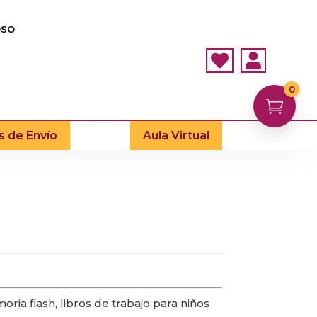
OSO


0

s de Envío
Aula Virtual
ia flash, libros de trabajo para niños