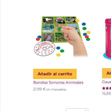
Añ
Añadir al carrito
Caus
Bandas Sonoras Animales
21,99
€
sin impuestos
Valor
16,9
con
5.00
de 5