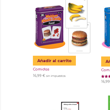
Añadir al carrito
Añ
Comidas
Comp
16,99
€
sin impuestos
Valor
16,9
con
5.00
de 5