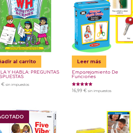
adir al carrito
Leer más
LA Y HABLA: PREGUNTAS
Emparejamiento De
ESPUESTAS
Funciones
5
€
sin impuestos
Valorado
16,99
€
sin impuestos
con
5.00
de 5
AGOTADO