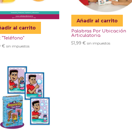
Añadir al carrito
adir al carrito
Palabras Por Ubicación
Articulatoria
 “Teléfono”
51,99
€
sin impuestos
9
€
sin impuestos