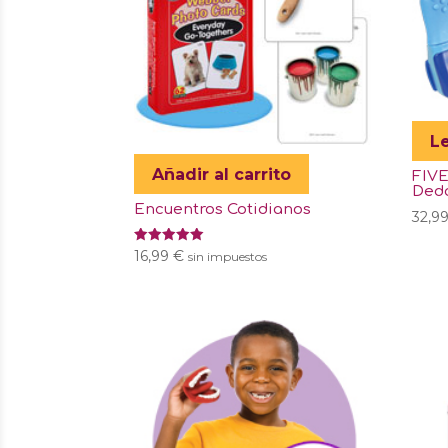
L
Añadir al carrito
FIVE
Ded
Encuentros Cotidianos
32,9
Valorado
16,99
€
sin impuestos
con
5.00
de 5