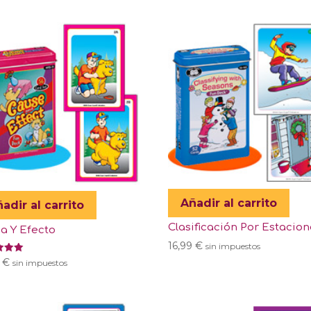
de 5
Añadir al carrito
adir al carrito
Clasificación Por Estacio
a Y Efecto
16,99
€
sin impuestos
ado
9
€
sin impuestos