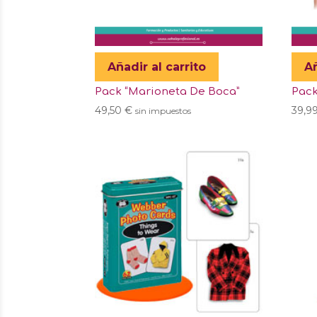
Añadir al carrito
Añ
Pack “Marioneta De Boca”
Pack
49,50
€
39,9
sin impuestos