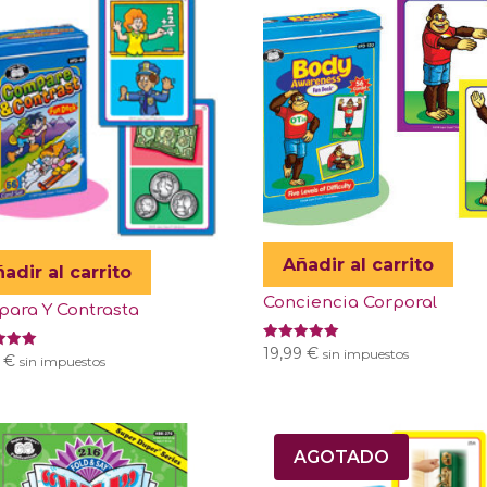
Añadir al carrito
adir al carrito
Conciencia Corporal
ara Y Contrasta
Valorado
19,99
€
sin impuestos
ado
9
€
sin impuestos
con
5.00
de 5
AGOTADO