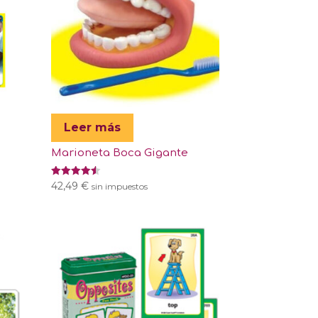
Leer más
Marioneta Boca Gigante
Valorado
42,49
€
sin impuestos
con
4.50
de 5