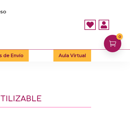
OSO


0

s de Envío
Aula Virtual
TILIZABLE