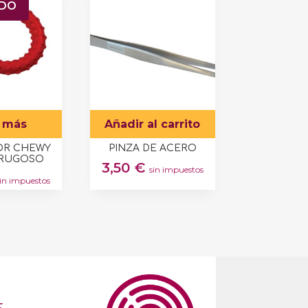
DO
 más
Añadir al carrito
R CHEWY
PINZA DE ACERO
 RUGOSO
3,50
€
sin impuestos
sin impuestos