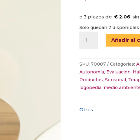
€ 2.06
Solo quedan 2 disponibles
BOTELLA
Añadir al c
REUTILIZABLE
cantidad
SKU:
70007
Categorías:
A
Autonomía
,
Evaluación
,
Hab
Productos
,
Sensorial
,
Tera
logopedia
,
medio ambient
Otros