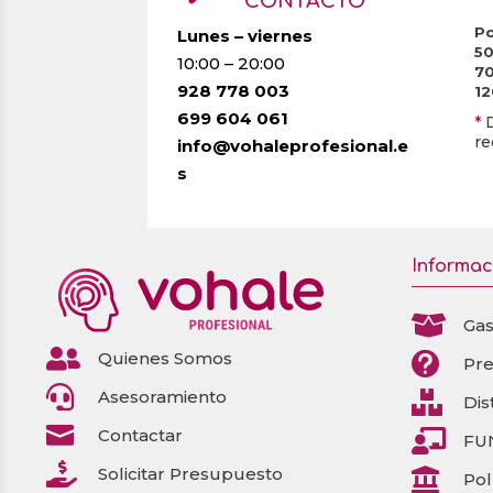
CONTACTO
Po
Lunes – viernes
5
10:00 – 20:00
7
928 778 003
1
699 604 061
*
re
info@vohaleprofesional.e
s
Informac

Gas

Quienes Somos

Pr

Asesoramiento

Dis

Contactar

FU

Solicitar Presupuesto

Pol