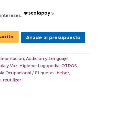
arrito
Añade al presupuesto
limentación
,
Audición y Lenguaje
,
la y Voz
,
Higiene
,
Logopedia
,
OTROS
,
pia Ocupacional
Etiquetas:
beber
,
e
,
reutilizar