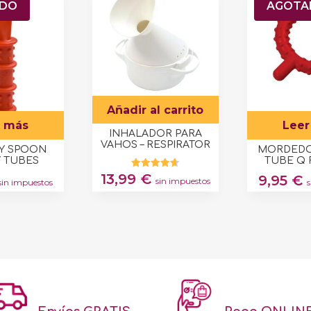
ADO
AGOTA
Añadir al carrito
r más
Leer
INHALADOR PARA
VAHOS – RESPIRATOR
Y SPOON
MORDEDO
 TUBES
TUBE Q
13,99
€
Valorado
9,95
€
sin impuestos
sin impuestos
con
4.71
de 5