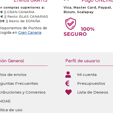
Envíos GRATIS
Pago ONLIN
r compras superiores a:
Visa, Master Card, Paypal,
0€
|| GRAN CANARIA
Bizum, Scalapay
0€
|| Resto ISLAS CANARIAS
20€
|| Resto de ESPAÑA
Disponemos de Puntos de
100%
cogida en
Gran Canaria
SEGURO
ión General
Perfil de usuario

tos de envíos
Mi cuenta

eguntas Frecuentes
Presupuestos

tribuciones y Convenios
Lista de Deseos
NDAE
ítica de uso