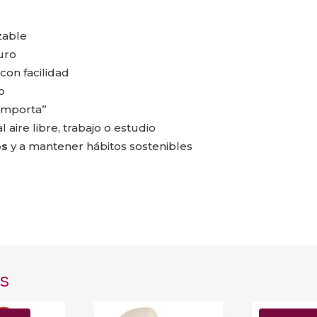
izable
uro
con facilidad
ro
importa”
al aire libre, trabajo o estudio
os
y a mantener hábitos sostenibles
s