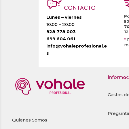
CONTACTO
Po
Lunes – viernes
5
10:00 – 20:00
7
928 778 003
1
699 604 061
*
re
info@vohaleprofesional.e
s
Informac
Gastos d
Pregunta
Quienes Somos