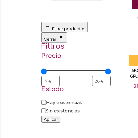
Filtrar productos
Cerrar
Filtros
Precio
AB
GRU
2
Estado
Estado
Hay existencias
Sin existencias
Aplicar