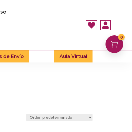
OSO


0

s de Envío
Aula Virtual