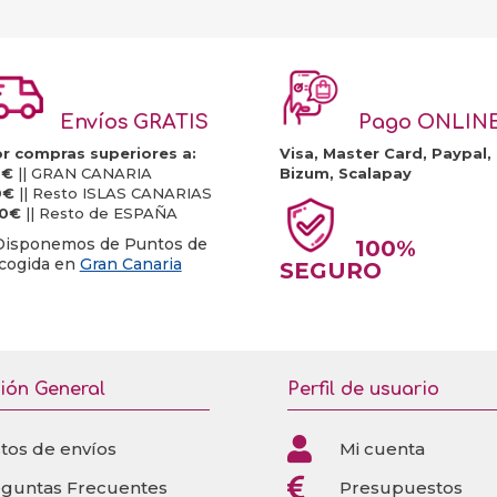
Envíos GRATIS
Pago ONLIN
r compras superiores a:
Visa, Master Card, Paypal,
0€
|| GRAN CANARIA
Bizum, Scalapay
0€
|| Resto ISLAS CANARIAS
20€
|| Resto de ESPAÑA
Disponemos de Puntos de
100%
cogida en
Gran Canaria
SEGURO
ión General
Perfil de usuario

tos de envíos
Mi cuenta

eguntas Frecuentes
Presupuestos