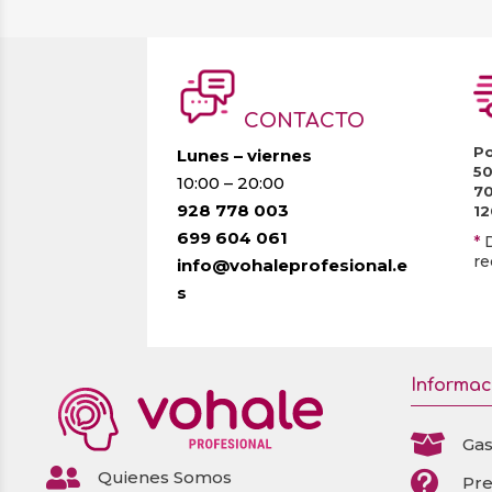
CONTACTO
Po
Lunes – viernes
5
10:00 – 20:00
7
928 778 003
1
699 604 061
*
re
info@vohaleprofesional.e
s
Informac

Gas

Quienes Somos

Pr