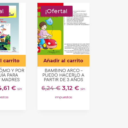
a!
¡Oferta!
l carrito
Añadir al carrito
ÓMO Y POR
BAMBINO ARCO –
UÍA PARA
PUEDO HACERLO A
Y MADRES
PARTIR DE 3 AÑOS
El
El
El
El
4,61
€
6,24
€
3,12
€
sin
sin
precio
precio
precio
precio
estos
impuestos
original
actual
original
actual
era:
es:
era:
es:
11,52 €.
4,61 €.
6,24 €.
3,12 €.