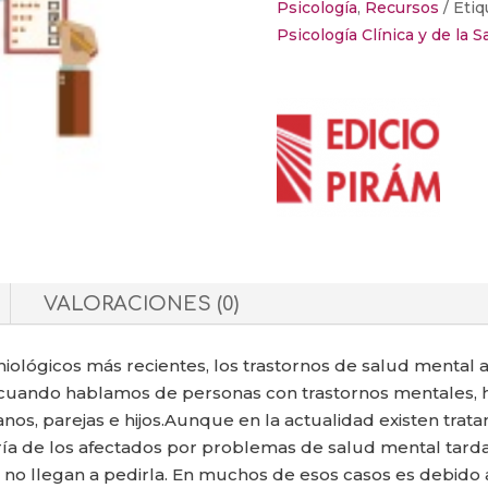
Psicología
,
Recursos
Etiq
DE
Psicología Clínica y de la S
PROBLEMAS
DE
SALUD
MENTAL
cantidad
VALORACIONES (0)
ológicos más recientes, los trastornos de salud mental 
no cuando hablamos de personas con trastornos mentales
s, parejas e hijos.Aunque en la actualidad existen tratam
ía de los afectados por problemas de salud mental tard
o, no llegan a pedirla. En muchos de esos casos es debido 