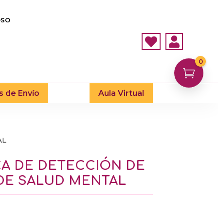
OSO


0

s de Envío
Aula Virtual
AL
CA DE DETECCIÓN DE
DE SALUD MENTAL