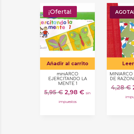
¡Oferta!
¡Ofert
AGOT
Añadir al carrito
Lee
miniARCO
MINIARCO
EJERCITANDO LA
DE RAZON
MENTE 1
4,28
€
El
El
5,95
€
2,98
€
sin
impu
precio
precio
impuestos
original
actual
era:
es:
5,95 €.
2,98 €.