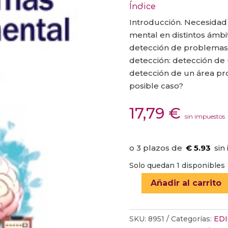
Índice
Introducción. Necesidad
mental en distintos ámbit
detección de problemas 
detección: detección de 
detección de un área pro
posible caso?
17,79
€
sin impuestos
€ 5.93
Solo quedan 1 disponibles
Añadir al carrito
GUÍA
PRÁCTICA
DE
SKU:
8951
Categorías:
EDI
DETECCIÓN