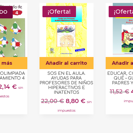
a!
¡Oferta!
¡Ofert
ADO
r más
Añadir al carrito
Añadir a
 OLIMPIADA
SOS EN EL AULA.
EDUCAR, C
AMIENTO 4
AYUDAS PARA
QUÉ – G
PROFESORES DE NIÑOS
PADRES 
El
El
2,14
€
sin
HIPERACTIVOS E
11,52
€
INATENTOS
precio
precio
estos
El
El
22,00
€
8,80
€
original
actual
impu
sin
precio
precio
era:
es:
impuestos
original
actual
4,28 €.
2,14 €.
era:
es:
22,00 €.
8,80 €.