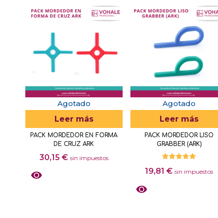
Agotado
Agotado
Leer más
Leer más
PACK MORDEDOR EN FORMA
PACK MORDEDOR LISO
DE CRUZ ARK
GRABBER (ARK)
30,15
€
sin impuestos
Valorado
19,81
€
con
sin impuestos
5.00
de 5