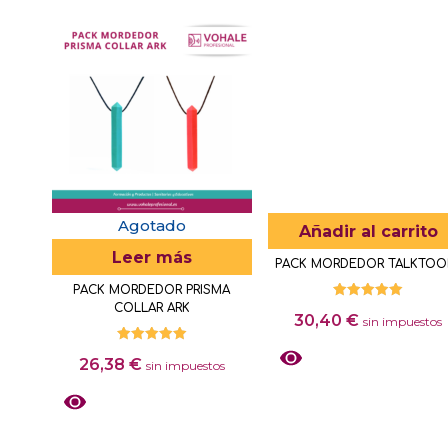
Agotado
Añadir al carrito
Leer más
PACK MORDEDOR TALKTOO
PACK MORDEDOR PRISMA
COLLAR ARK
Valorado
30,40
€
con
sin impuestos
5.00
de 5
Valorado
26,38
€
con
sin impuestos
5.00
de 5