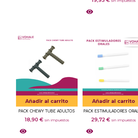
19,93
€
con
sin impuestos
5.00
de 5
Añadir al carrito
Añadir al carrito
PACK CHEWY TUBE ADULTOS
PACK ESTIMULADORES ORA
18,90
€
29,72
€
sin impuestos
sin impuestos