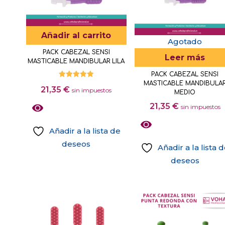
Añadir al carrito
Agotado
PACK CABEZAL SENSI
Leer más
MASTICABLE MANDIBULAR LILA
PACK CABEZAL SENSI
MASTICABLE MANDIBULA
Valorado
21,35
€
con
sin impuestos
MEDIO
5.00
de 5
21,35
€
sin impuestos
Añadir a la lista de
deseos
Añadir a la lista 
deseos