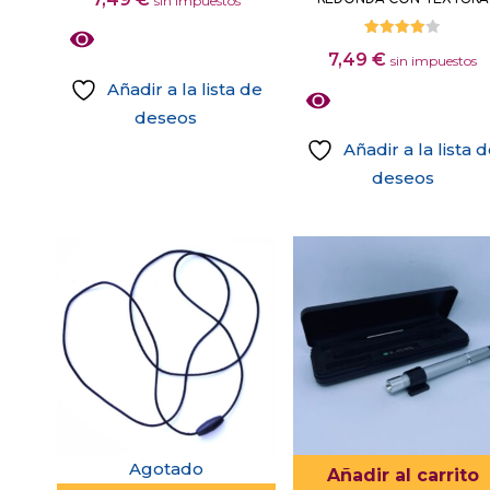
sin impuestos
de
producto
producto
Valorado
7,49
€
con
sin impuestos
4.00
Añadir a la lista de
de 5
deseos
Añadir a la lista 
deseos
Este
producto
tiene
múltiples
variantes.
Las
opciones
se
pueden
elegir
Agotado
Añadir al carrito
en