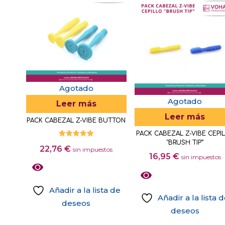
Agotado
Agotado
Leer más
Leer más
PACK CABEZAL Z-VIBE BUTTON
PACK CABEZAL Z-VIBE CEPI
“BRUSH TIP”
Valorado
22,76
€
con
sin impuestos
5.00
16,95
€
sin impuestos
de 5
Añadir a la lista de
Añadir a la lista 
deseos
deseos