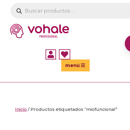
Búsqueda
de
productos


menú
Inicio
/ Productos etiquetados “miofuncional”