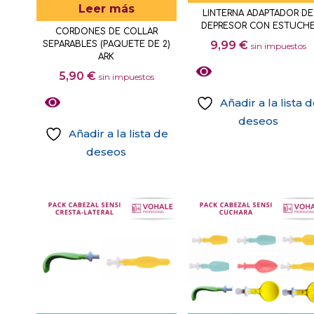
Leer más
LINTERNA ADAPTADOR DE
la
DEPRESOR CON ESTUCH
CORDONES DE COLLAR
página
9,99
€
SEPARABLES (PAQUETE DE 2)
sin impuestos
de
ARK
producto
5,90
€
sin impuestos
Añadir a la lista 
deseos
Añadir a la lista de
deseos