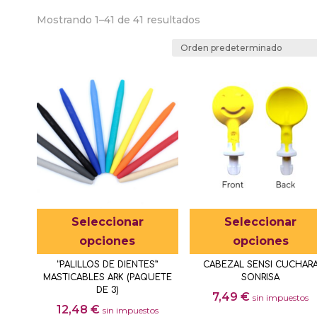
Mostrando 1–41 de 41 resultados
Este
Seleccionar
Seleccionar
producto
opciones
opciones
tiene
“PALILLOS DE DIENTES”
CABEZAL SENSI CUCHAR
múltiples
MASTICABLES ARK (PAQUETE
SONRISA
variantes.
DE 3)
7,49
€
sin impuestos
Las
12,48
€
sin impuestos