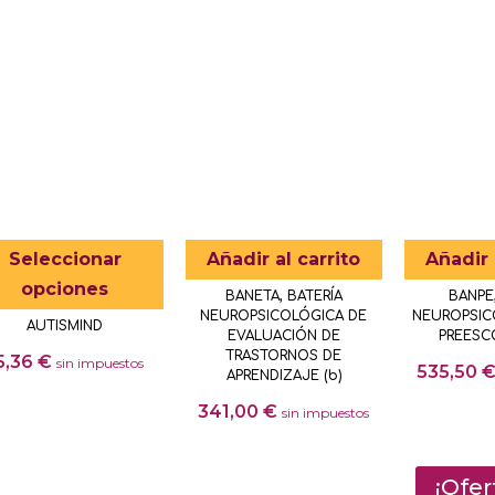
original
actual
era:
es:
24,99 €.
12,50 €.
Este
Seleccionar
Añadir al carrito
Añadir 
producto
opciones
BANETA, BATERÍA
BANPE,
tiene
NEUROPSICOLÓGICA DE
NEUROPSIC
AUTISMIND
múltiples
EVALUACIÓN DE
PREESCO
TRASTORNOS DE
5,36
€
sin impuestos
variantes.
535,50
APRENDIZAJE (b)
Las
Este
341,00
€
sin impuestos
opciones
producto
se
tiene
pueden
múltiples
¡Ofer