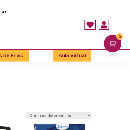
OSO


0

s de Envío
Aula Virtual