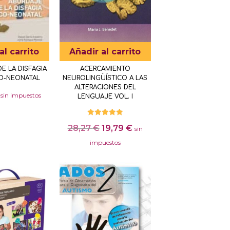
al carrito
Añadir al carrito
E LA DISFAGIA
ACERCAMIENTO
CO-NEONATAL
NEUROLINGÜÍSTICO A LAS
ALTERACIONES DEL
sin impuestos
LENGUAJE VOL. I
Valorado
El
El
28,27
€
19,79
€
con
sin
5.00
precio
precio
de 5
impuestos
original
actual
era:
es:
28,27 €.
19,79 €.