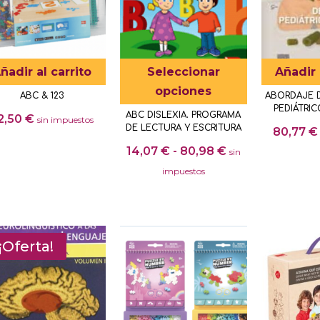
Este
ñadir al carrito
Seleccionar
Añadir 
producto
opciones
ABC & 123
ABORDAJE D
tiene
PEDIÁTRI
ABC DISLEXIA. PROGRAMA
2,50
€
sin impuestos
múltiples
DE LECTURA Y ESCRITURA
80,77
€
variantes.
Rango
14,07
€
-
80,98
€
sin
Las
de
impuestos
opciones
precios:
Este
se
desde
producto
pueden
14,07 €
tiene
elegir
hasta
¡Oferta!
múltiples
en
80,98 €
variantes.
la
Las
página
opciones
de