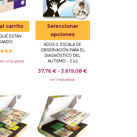
Este
al carrito
Seleccionar
producto
opciones
 QUÉ ESTÁN
tiene
SANDO
ADOS-2. ESCALA DE
múltiples
OBSERVACIÓN PARA EL
variantes.
DIAGNÓSTICO DEL
lorado
con
sin impuestos
AUTISMO – 2 (c)
Las
5.00
de 5
Rango
37,76
€
-
3.619,08
€
opciones
de
se
sin impuestos
precios:
pueden
Este
desde
elegir
producto
37,76 €
en
tiene
hasta
la
múltiples
3.619,08 €
página
variantes.
de
Las
producto
opciones