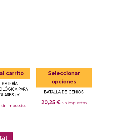
Este
al carrito
Seleccionar
producto
opciones
 BATERÍA
tiene
OLÓGICA PARA
BATALLA DE GENIOS
múltiples
LARES (b)
20,25
€
sin impuestos
variantes.
€
sin impuestos
Las
Este
opciones
producto
se
tiene
pueden
múltiples
ta!