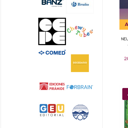
A
NEU
2