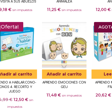
 VISITA A SUS ABUELOS
ANIMALEA
AN
9,18
€
11,25
€
12,00
€
sin impuestos
sin impuestos
¡Oferta!
AGOT
ñadir al carrito
Añadir al carrito
Lee
ENDO A HABLAR.CONO-
APRENDO EMOCIONES CON
APRENDO M
ONOS 4. RECORTO Y
GEU
FR
JUEGO
11,48
€
20,62
€
sin impuestos
El
El
4,99
€
12,50
€
sin
precio
precio
impuestos