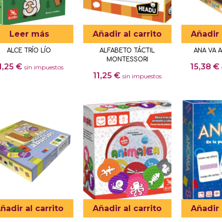
en
la
Leer más
Añadir al carrito
Añadir 
página
de
ALCE TRÍO LÍO
ALFABETO TÁCTIL
ANA VA 
MONTESSORI
producto
1,25
€
15,38
€
sin impuestos
11,25
€
sin impuestos
ñadir al carrito
Añadir al carrito
Añadir 