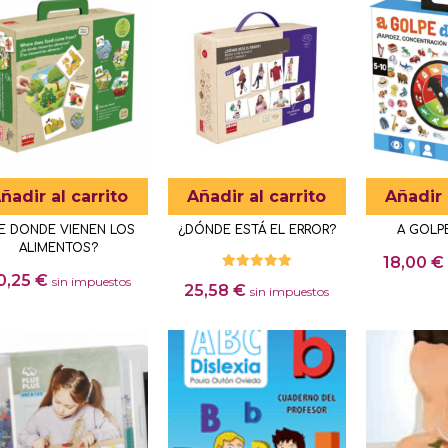
ñadir al carrito
Añadir al carrito
Añadir 
E DONDE VIENEN LOS
¿DÓNDE ESTÁ EL ERROR?
A GOLPE
ALIMENTOS?
18,00
€
0,25
€
Valorado
sin impuestos
25,58
€
con
sin impuestos
5.00
de 5