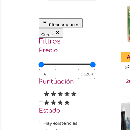
Filtrar productos
Cerrar
Filtros
Precio
A
¿D
Puntuación
2
Puntuación
Estado
Estado
Hay existencias