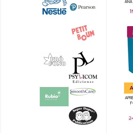
ANA
1
A
APR
F
2