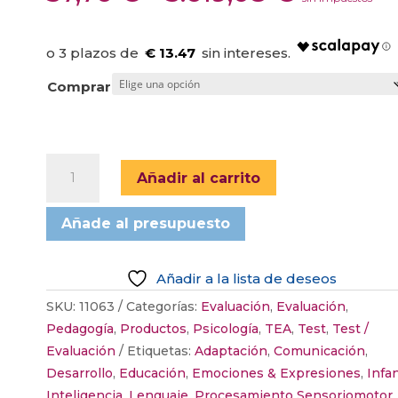
de
precios:
desde
€ 13.47
37,76 €
Comprar
hasta
3.619,08
ADOS-
Añadir al carrito
2.
ESCALA
Añade al presupuesto
DE
OBSERVACIÓN
PARA
Añadir a la lista de deseos
EL
SKU:
11063
Categorías:
Evaluación
,
Evaluación
,
DIAGNÓSTICO
Pedagogía
,
Productos
,
Psicología
,
TEA
,
Test
,
Test /
DEL
Evaluación
Etiquetas:
Adaptación
,
Comunicación
,
AUTISMO
Desarrollo
,
Educación
,
Emociones & Expresiones
,
Infan
-
Inteligencia
,
Lenguaje
,
Procesamiento Sensoriomotor
,