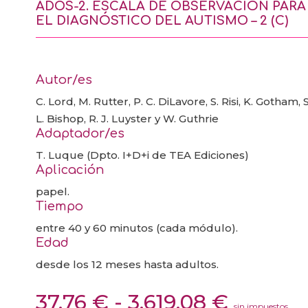
ADOS-2. ESCALA DE OBSERVACIÓN PARA
EL DIAGNÓSTICO DEL AUTISMO – 2 (C)
Autor/es
C. Lord, M. Rutter, P. C. DiLavore, S. Risi, K. Gotham, S
L. Bishop, R. J. Luyster y W. Guthrie
Adaptador/es
T. Luque (Dpto. I+D+i de TEA Ediciones)
Aplicación
papel.
Tiempo
entre 40 y 60 minutos (cada módulo).
Edad
desde los 12 meses hasta adultos.
Rango
37,76
€
-
3.619,08
€
sin impuestos