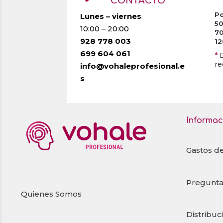
CONTACTO
Po
Lunes – viernes
5
10:00 – 20:00
7
928 778 003
1
699 604 061
*
re
info@vohaleprofesional.e
s
Informac
Gastos d
Pregunta
Quienes Somos
Distribuc