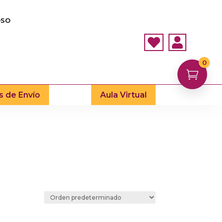
OSO


0

s de Envío
Aula Virtual