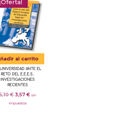
¡Oferta!
ñadir al carrito
 UNIVERSIDAD ANTE EL
RETO DEL E.E.E.S.:
INVESTIGACIONES
RECIENTES
El
El
5,10
€
3,57
€
sin
precio
precio
impuestos
original
actual
era:
es:
5,10 €.
3,57 €.