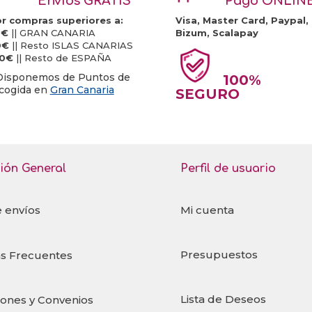
Envíos GRATIS
Pago ONLIN
r compras superiores a:
Visa, Master Card, Paypal,
0€
|| GRAN CANARIA
Bizum, Scalapay
0€
|| Resto ISLAS CANARIAS
20€
|| Resto de ESPAÑA
Disponemos de Puntos de
100%
cogida en
Gran Canaria
SEGURO
ión General
Perfil de usuario
e envíos
Mi cuenta
Presupuestos
s Frecuentes
Lista de Deseos
iones y Convenios