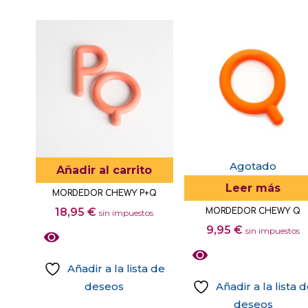
Este
en
producto
la
tiene
página
múltiples
de
variantes.
producto
Las
opciones
se
pueden
elegir
Agotado
Añadir al carrito
en
Leer más
MORDEDOR CHEWY P+Q
la
18,95
€
MORDEDOR CHEWY Q
sin impuestos
página
9,95
€
sin impuestos
de
producto
Añadir a la lista de
deseos
Añadir a la lista 
deseos