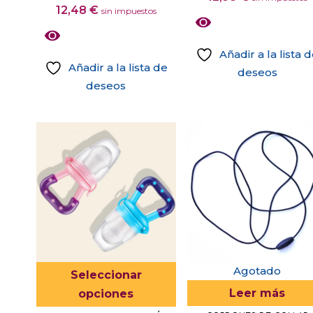
Las
12,48
€
sin impuestos
opciones
se
Añadir a la lista 
pueden
Añadir a la lista de
deseos
elegir
deseos
en
Este
la
producto
página
tiene
de
múltiples
producto
variantes.
Las
opciones
se
pueden
elegir
Este
Agotado
Seleccionar
en
producto
Leer más
opciones
la
tiene