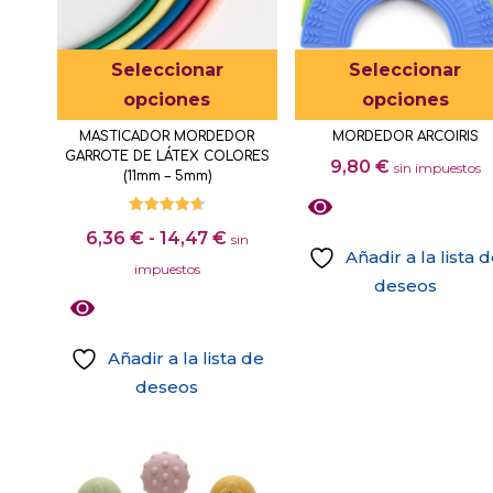
Este
Seleccionar
Seleccionar
producto
opciones
opciones
tiene
MASTICADOR MORDEDOR
MORDEDOR ARCOIRIS
múltiples
GARROTE DE LÁTEX COLORES
9,80
€
sin impuestos
variantes.
(11mm – 5mm)
Las
Valorado
opciones
Rango
6,36
€
-
14,47
€
con
sin
4.67
Añadir a la lista 
se
de
de 5
impuestos
deseos
pueden
precios:
Este
elegir
desde
producto
en
6,36 €
Añadir a la lista de
tiene
la
hasta
deseos
múltiples
página
14,47 €
Este
variantes.
de
producto
Las
producto
tiene
opciones