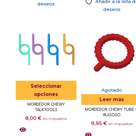
Añadir a la lista 
deseos
deseos
Este
Seleccionar
Agotado
producto
opciones
Leer más
tiene
MORDEDOR CHEWY
múltiples
MORDEDOR CHEWY TUBE
TALKTOOLS
variantes.
RUGOSO
8,00
€
sin impuestos
9,95
€
Las
sin impuestos
opciones