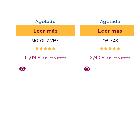
pueden
se
elegir
pueden
en
elegir
Agotado
Agotado
la
en
Leer más
Leer más
página
la
MOTOR Z-VIBE
OBLEAS
de
página
producto
de
Valorado
Valorado
11,09
€
2,90
€
producto
con
con
sin impuestos
sin impuestos
5.00
5.00
de 5
de 5