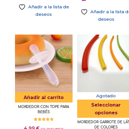
se
Añadir a la lista de
pueden
Añadir a la lista 
deseos
elegir
deseos
Este
en
producto
la
tiene
página
múltiples
de
variantes.
producto
Las
opciones
se
pueden
elegir
Agotado
en
Añadir al carrito
la
Seleccionar
MORDEDOR CON TOPE PARA
página
opciones
BEBÉS
de
MORDEDOR GARROTE DE LÁ
Valorado
producto
DE COLORES
4,99
€
con
sin impuestos