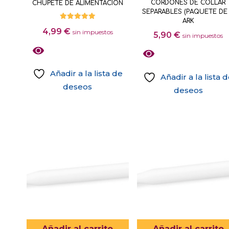
CORDONES DE COLLAR
CHUPETE DE ALIMENTACIÓN
página
múltiples
SEPARABLES (PAQUETE DE 
de
variantes.
ARK
Valorado
4,99
€
producto
con
sin impuestos
5,90
€
Las
sin impuestos
5.00
de 5
opciones
se
Añadir a la lista de
pueden
Añadir a la lista 
deseos
elegir
deseos
Este
en
producto
la
tiene
página
múltiples
de
variantes.
producto
Las
opciones
se
pueden
elegir
Añadir al carrito
Añadir al carrito