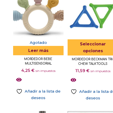
múltiples
se
variantes.
pueden
Las
elegir
opciones
en
se
la
pueden
página
elegir
Agotado
Seleccionar
de
en
Leer más
producto
opciones
la
MORDEDOR BEBE
MORDEDOR BECKMAN TRI
página
MULTISENSORIAL
CHEW TALKTOOLS
de
4,25
€
11,59
€
sin impuestos
sin impuestos
producto
Añadir a la lista de
Añadir a la lista 
deseos
deseos
Este
producto