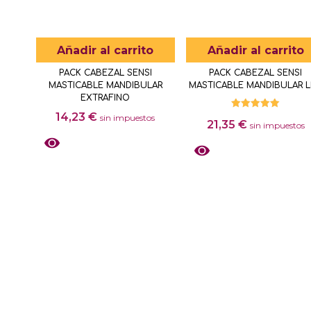
Añadir al carrito
Añadir al carrito
PACK CABEZAL SENSI
PACK CABEZAL SENSI
MASTICABLE MANDIBULAR
MASTICABLE MANDIBULAR L
EXTRAFINO
14,23
€
Valorado
sin impuestos
21,35
€
con
sin impuestos
5.00
de 5