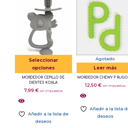
tiene
múltiples
variantes.
Las
opciones
se
pueden
elegir
Este
Agotado
Seleccionar
en
producto
opciones
Leer más
la
tiene
MORDEDOR CEPILLO DE
MORDEDOR CHEWY P RUG
página
múltiples
DIENTES KOALA
12,50
€
sin impuestos
de
variantes.
7,99
€
sin impuestos
producto
Las
opciones
Añadir a la lista 
se
Añadir a la lista de
deseos
pueden
deseos
elegir