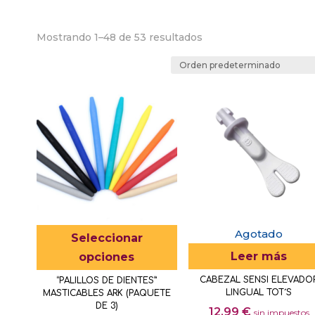
Mostrando 1–48 de 53 resultados
Este
Agotado
Seleccionar
producto
Leer más
opciones
tiene
CABEZAL SENSI ELEVADO
“PALILLOS DE DIENTES”
múltiples
LINGUAL TOT´S
MASTICABLES ARK (PAQUETE
variantes.
DE 3)
12,99
€
sin impuestos