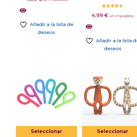
5.00
de 5
Valorado
4,99
€
con
sin impuestos
4.50
de 5
Añadir a la lista de
deseos
Añadir a la lista 
deseos
Este
producto
tiene
múltiples
variantes.
Las
opciones
se
pueden
elegir
Este
Seleccionar
Seleccionar
en