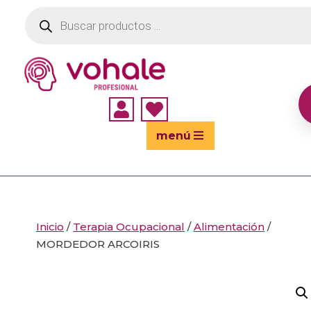
Búsqueda
de
productos


menú
Inicio
/
Terapia Ocupacional
/
Alimentación
/
MORDEDOR ARCOIRIS