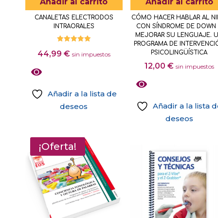
Añadir al carrito
Añadir al carrito
en
CANALETAS ELECTRODOS
CÓMO HACER HABLAR AL N
la
INTRAORALES
CON SÍNDROME DE DOWN
página
MEJORAR SU LENGUAJE. 
PROGRAMA DE INTERVENCI
de
Valorado
44,99
€
PSICOLINGÜÍSTICA
con
sin impuestos
producto
5.00
12,00
€
de 5
sin impuestos
Añadir a la lista de
Añadir a la lista 
deseos
deseos
¡Oferta!