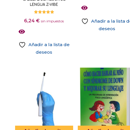
de
múltiples
LENGUA Z-VIBE
producto
variantes.
Las
Valorado
6,24
€
Añadir a la lista 
con
sin impuestos
5.00
opciones
deseos
de 5
se
pueden
Añadir a la lista de
elegir
deseos
en
Este
la
producto
página
tiene
de
múltiples
producto
variantes.
Las
opciones
se
pueden
elegir