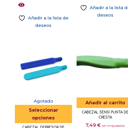
precios:
opciones
Añadir a la lista 
desde
se
deseos
15,58 €
Añadir a la lista de
pueden
hasta
deseos
elegir
21,15 €
Este
en
producto
la
tiene
página
múltiples
de
variantes.
producto
Las
opciones
se
pueden
elegir
Agotado
Añadir al carrito
en
Este
Seleccionar
CABEZAL SENSI PUNTA D
la
producto
opciones
CRESTA
página
tiene
7,49
€
sin impuestos
CABEZAL DEPRESOR DE