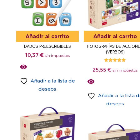
Añadir al carrito
Añadir al carrito
DADOS PREESCRIBIBLES
FOTOGRAFÍAS DE ACCION
(VERBOS)
10,37
€
sin impuestos
Valorado
25,55
€
con
sin impuestos
5.00
de 5
Añadir a la lista de
deseos
Añadir a la lista 
deseos