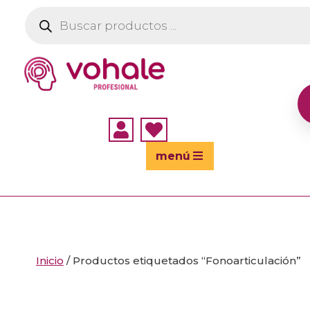
Búsqueda
de
productos


menú
Inicio
/ Productos etiquetados “Fonoarticulación”