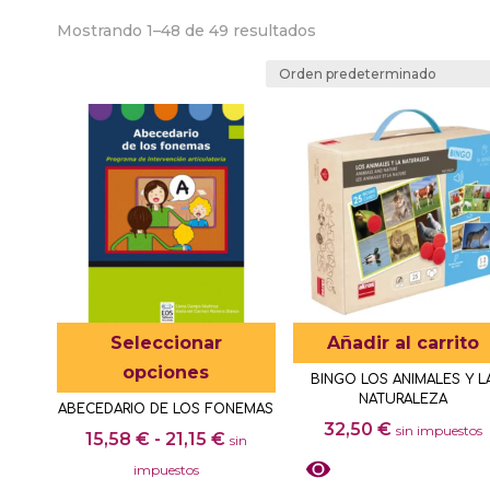
Mostrando 1–48 de 49 resultados
Este
Seleccionar
Añadir al carrito
producto
opciones
BINGO LOS ANIMALES Y L
tiene
NATURALEZA
ABECEDARIO DE LOS FONEMAS
múltiples
32,50
€
sin impuestos
Rango
15,58
€
-
21,15
€
sin
variantes.
de
impuestos
Las