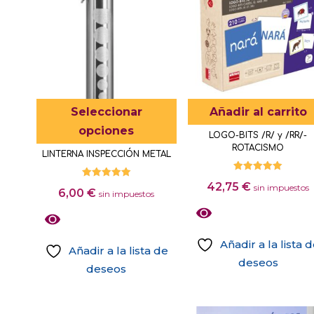
Este
Seleccionar
Añadir al carrito
producto
opciones
LOGO-BITS /R/ y /RR/-
tiene
ROTACISMO
LINTERNA INSPECCIÓN METAL
múltiples
variantes.
Valorado
Valorado
42,75
€
con
sin impuestos
6,00
€
con
sin impuestos
5.00
Las
5.00
de 5
de 5
opciones
se
Añadir a la lista 
Añadir a la lista de
pueden
deseos
deseos
elegir
Este
en
producto
la