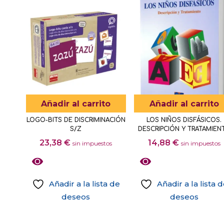
tiene
página
múltiples
de
variantes.
producto
Las
opciones
se
pueden
elegir
Añadir al carrito
Añadir al carrito
en
LOGO-BITS DE DISCRIMINACIÓN
LOS NIÑOS DISFÁSICOS.
la
S/Z
DESCRIPCIÓN Y TRATAMIEN
página
23,38
€
14,88
€
sin impuestos
sin impuestos
de
producto
Añadir a la lista de
Añadir a la lista 
deseos
deseos