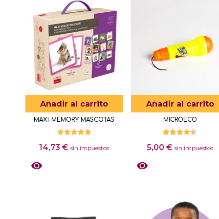
Añadir al carrito
Añadir al carrito
MAXI-MEMORY MASCOTAS
MICROECO
Valorado
Valorado
14,73
€
5,00
€
con
con
sin impuestos
sin impuestos
5.00
4.50
de 5
de 5