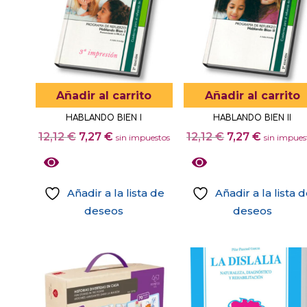
Añadir al carrito
Añadir al carrito
HABLANDO BIEN I
HABLANDO BIEN II
El
El
El
El
12,12
€
7,27
€
12,12
€
7,27
€
sin impuestos
sin impues
precio
precio
precio
precio
original
actual
original
actual
era:
es:
era:
es:
Añadir a la lista de
Añadir a la lista 
12,12 €.
7,27 €.
12,12 €.
7,27 €.
deseos
deseos