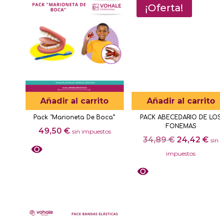
¡Oferta!
Añadir al carrito
Añadir al carrito
Pack “Marioneta De Boca”
PACK ABECEDARIO DE LO
FONEMAS
49,50
€
sin impuestos
El
El
34,89
€
24,42
€
sin
precio
pr
impuestos
original
ac
era:
es
34,89 €.
24