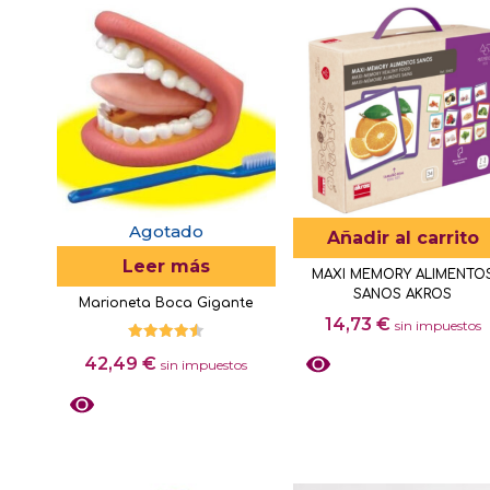
Agotado
Añadir al carrito
Leer más
MAXI MEMORY ALIMENTO
SANOS AKROS
Marioneta Boca Gigante
14,73
€
sin impuestos
Valorado
42,49
€
con
sin impuestos
4.50
de 5