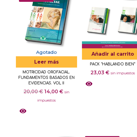
múltiples
la
variantes.
página
Las
de
opciones
producto
se
pueden
elegir
Agotado
Añadir al carrito
en
Leer más
PACK “HABLANDO BIEN”
la
23,03
€
MOTRICIDAD OROFACIAL.
sin impuestos
página
FUNDAMENTOS BASADOS EN
de
EVIDENCIAS. VOL II
producto
El
El
20,00
€
14,00
€
sin
precio
precio
impuestos
original
actual
era:
es:
20,00 €.
14,00 €.