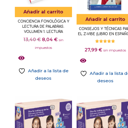
Añadir al carrito
Añadir al carrito
CONCIENCIA FONOLÓGICA Y
LECTURA DE PALABRAS.
CONSEJOS Y TÉCNICAS PA
VOLUMEN 1. LECTURA
EL Z-VIBE (LIBRO EN ESPAÑ
El
El
13,40
€
8,04
€
sin
precio
precio
Valorado
impuestos
27,99
€
con
sin impuestos
5.00
original
actual
de 5
era:
es:
13,40 €.
8,04 €.
Añadir a la lista de
Añadir a la lista 
deseos
deseos