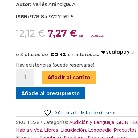
Autor:
Vallés Arándiga, A.
ISBN:
978-84-9727-161-5
El
El
12,12
€
7,27
€
sin impuestos
precio
precio
original
actual
era:
es:
€ 2.42
12,12 €.
7,27 €.
Hay existencias (puede reservarse)
HABLANDO
Añadir al carrito
BIEN
II
Añade al presupuesto
cantidad
Añadir a la lista de deseos
SKU:
11228
Categorías:
Audición y Lenguaje
,
GIUNTIE
Habla y Voz
,
Libros
,
Liquidación
,
Logopedia
,
Productos
Etiquetas:
Fonética y Fonología
,
Fonoarticulación
,