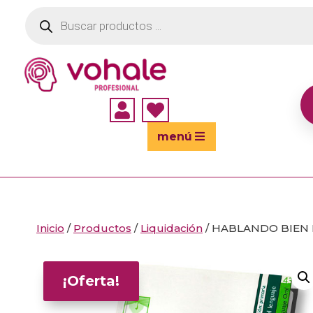
Búsqueda
de
productos


menú
Inicio
/
Productos
/
Liquidación
/ HABLANDO BIEN I
¡Oferta!