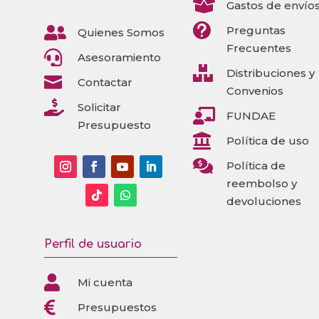

Gastos de envío


Preguntas
Quienes Somos
Frecuentes

Asesoramiento

Distribuciones y

Contactar
Convenios

Solicitar

FUNDAE
Presupuesto

Política de uso

Política de
reembolso y
devoluciones
Perfil de usuario

Mi cuenta

Presupuestos