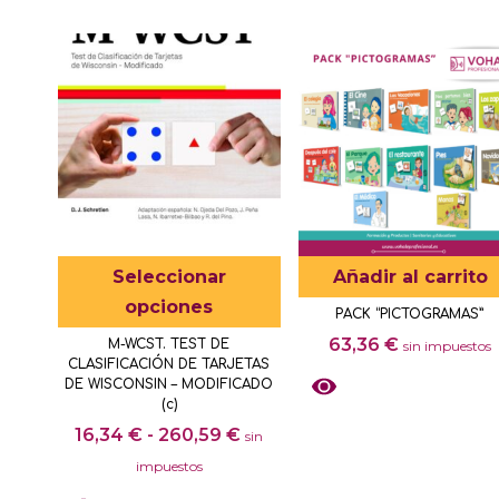
7,12 €.
3,56 €.
Este
Seleccionar
Añadir al carrito
producto
opciones
PACK “PICTOGRAMAS”
tiene
63,36
€
M-WCST. TEST DE
sin impuestos
múltiples
CLASIFICACIÓN DE TARJETAS
variantes.
DE WISCONSIN – MODIFICADO
(c)
Las
Rango
16,34
€
-
260,59
€
sin
opciones
de
impuestos
se
precios: