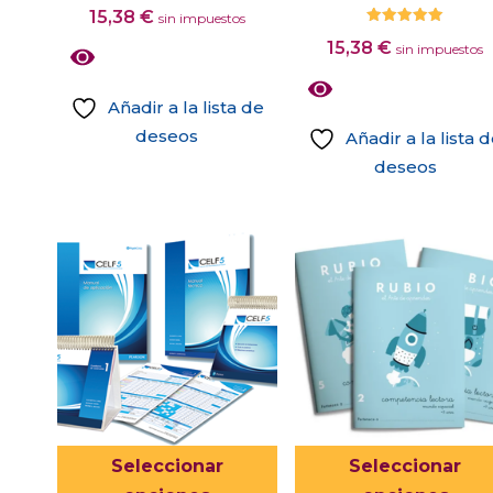
15,38
€
sin impuestos
página
Valorado
15,38
€
de
con
sin impuestos
5.00
de 5
producto
Añadir a la lista de
deseos
Añadir a la lista 
deseos
Este
Seleccionar
Seleccionar
producto