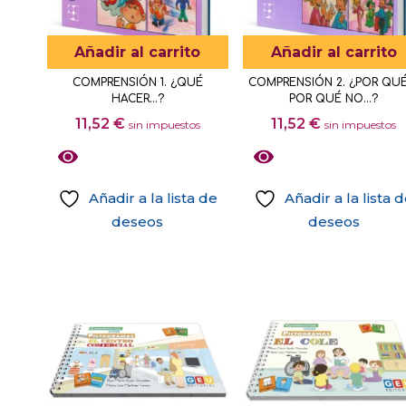
en
pueden
la
elegir
Añadir al carrito
Añadir al carrito
página
en
de
COMPRENSIÓN 1. ¿QUÉ
COMPRENSIÓN 2. ¿POR QUÉ
la
HACER…?
POR QUÉ NO…?
producto
página
11,52
€
11,52
€
sin impuestos
sin impuestos
de
producto
Añadir a la lista de
Añadir a la lista 
deseos
deseos