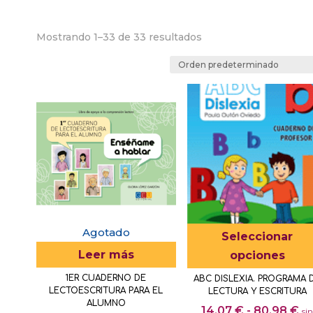
Mostrando 1–33 de 33 resultados
Agotado
Seleccionar
Leer más
opciones
1ER CUADERNO DE
ABC DISLEXIA. PROGRAMA 
LECTOESCRITURA PARA EL
LECTURA Y ESCRITURA
ALUMNO
R
14,07
€
-
80,98
€
si