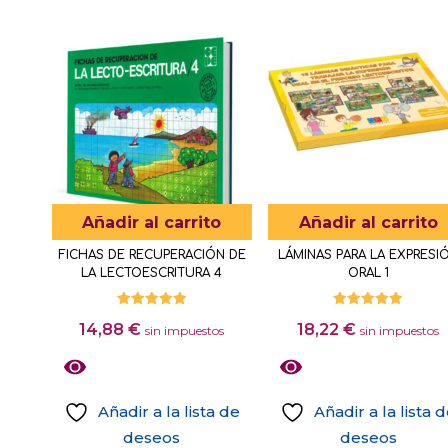
Añadir al carrito
Añadir al carrito
FICHAS DE RECUPERACIÓN DE
LÁMINAS PARA LA EXPRESI
LA LECTOESCRITURA 4
ORAL 1
Valorado
Valorado
14,88
€
18,22
€
con
con
sin impuestos
sin impuestos
5.00
5.00
de 5
de 5
Añadir a la lista de
Añadir a la lista 
deseos
deseos