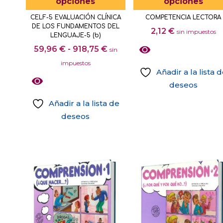
opciones
opciones
tiene
CELF-5 EVALUACIÓN CLÍNICA
COMPETENCIA LECTORA
múltiples
DE LOS FUNDAMENTOS DEL
2,12
€
sin impuestos
variantes.
LENGUAJE-5 (b)
Rango
Las
59,96
€
-
918,75
€
sin
de
opciones
impuestos
Añadir a la lista 
precios:
se
deseos
desde
pueden
Este
59,96 €
elegir
Añadir a la lista de
producto
hasta
en
deseos
tiene
918,75 €
la
Este
múltiples
página
producto
variantes.
de
tiene
Las
producto
múltiples
opciones
variantes.
se
Las
pueden
opciones
elegir
se