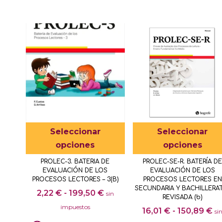
Este
Seleccionar
Seleccionar
producto
opciones
opciones
tiene
PROLEC-3. BATERIA DE
PROLEC-SE-R. BATERÍA D
múltiples
EVALUACIÓN DE LOS
EVALUACIÓN DE LOS
variantes.
PROCESOS LECTORES – 3(B)
PROCESOS LECTORES EN
SECUNDARIA Y BACHILLERA
Rango
Las
2,22
€
-
199,50
€
sin
REVISADA (b)
de
opciones
impuestos
R
16,01
€
-
150,89
€
si
precios:
se