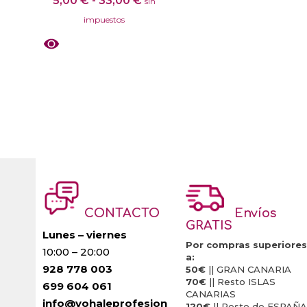
5,00
€
-
33,00
€
producto
sin
Las
4.50
de
de 5
impuestos
opciones
precios:
se
desde
pueden
5,00 €
Este
elegir
hasta
producto
en
33,00 €
tiene
la
múltiples
página
variantes.
de
Las
producto
opciones
se
CONTACTO
Envíos
pueden
GRATIS
elegir
Lunes – viernes
Por compras superiores
10:00 – 20:00
en
a:
928 778 003
la
50€
|| GRAN CANARIA
70€
|| Resto ISLAS
699 604 061
página
CANARIAS
info@vohaleprofesion
de
120€
|| Resto de ESPAÑA