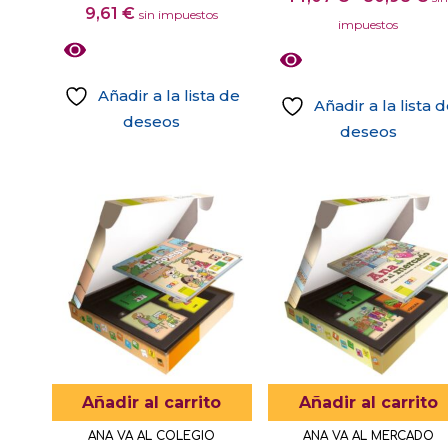
9,61
€
sin impuestos
d
impuestos
pr
d
Añadir a la lista de
14
Añadir a la lista 
deseos
ha
deseos
80
Este
producto
tiene
múltiples
variantes.
Las
opciones
se
pueden
elegir
Añadir al carrito
Añadir al carrito
en
ANA VA AL COLEGIO
ANA VA AL MERCADO
la