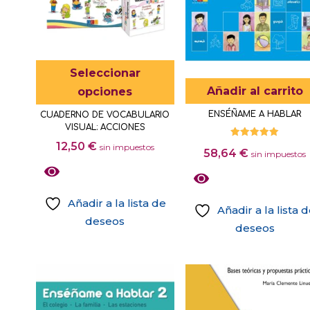
Este
Seleccionar
producto
Añadir al carrito
opciones
tiene
ENSÉÑAME A HABLAR
CUADERNO DE VOCABULARIO
múltiples
VISUAL: ACCIONES
variantes.
12,50
€
Valorado
sin impuestos
58,64
€
con
sin impuestos
Las
5.00
de 5
opciones
se
Añadir a la lista de
Añadir a la lista 
pueden
deseos
deseos
elegir
Este
en
producto
la
tiene
página
múltiples
de