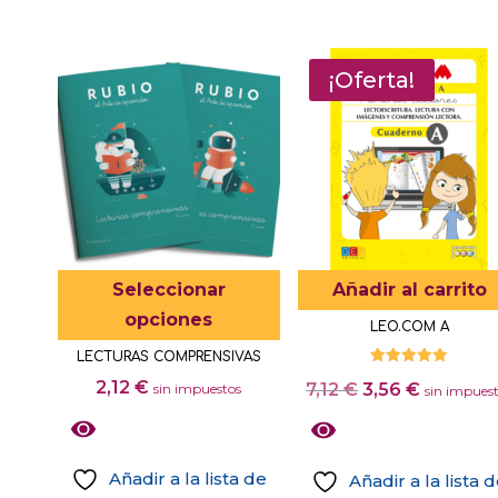
¡Oferta!
Este
Seleccionar
Añadir al carrito
producto
opciones
LEO.COM A
tiene
LECTURAS COMPRENSIVAS
múltiples
Valorado
2,12
€
El
El
7,12
€
3,56
€
sin impuestos
con
sin impues
variantes.
5.00
precio
precio
de 5
Las
original
actual
opciones
era:
es:
Añadir a la lista de
Añadir a la lista 
se