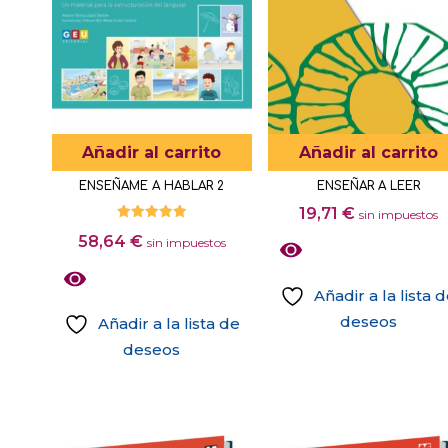
variantes.
producto
Las
opciones
se
pueden
elegir
Añadir al carrito
Añadir al carrito
en
la
ENSEÑAME A HABLAR 2
ENSEÑAR A LEER
página
19,71
€
sin impuestos
Valorado
de
58,64
€
con
sin impuestos
5.00
producto
de 5
Añadir a la lista 
deseos
Añadir a la lista de
deseos