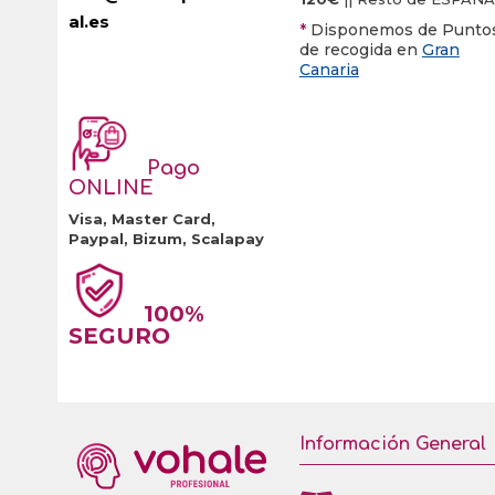
al.es
producto
*
Disponemos de Punto
de recogida en
Gran
Canaria
Pago
ONLINE
Visa, Master Card,
Paypal, Bizum, Scalapay
100%
SEGURO
Información General