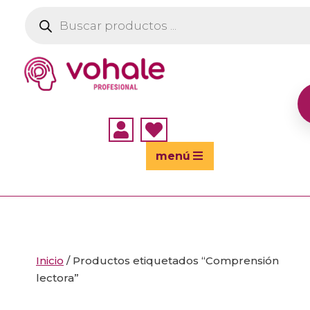
Búsqueda
de
productos


menú
Inicio
/ Productos etiquetados “Comprensión
lectora”