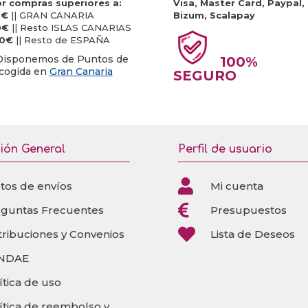
r compras superiores a:
Visa, Master Card, Paypal,
0€
|| GRAN CANARIA
Bizum, Scalapay
0€
|| Resto ISLAS CANARIAS
20€
|| Resto de ESPAÑA
Disponemos de Puntos de
100%
cogida en
Gran Canaria
SEGURO
ión General
Perfil de usuario

tos de envíos
Mi cuenta

eguntas Frecuentes
Presupuestos

tribuciones y Convenios
Lista de Deseos
NDAE
ítica de uso
ítica de reembolso y