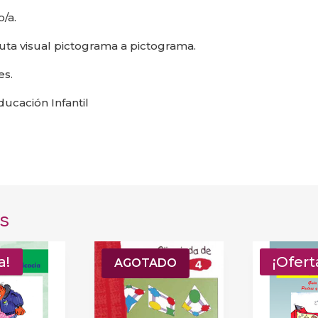
/a.
ruta visual pictograma a pictograma.
es.
cación Infantil
s
a!
¡Oferta!
¡Ofert
AGOTADO