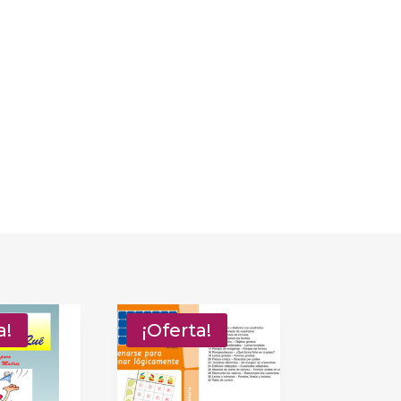
a!
¡Oferta!