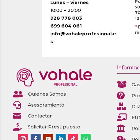
Po
Lunes – viernes
5
10:00 – 20:00
7
928 778 003
1
699 604 061
*
re
info@vohaleprofesional.e
s
Informac

Gas

Quienes Somos

Pr

Asesoramiento

Dis

Contactar

FU

Solicitar Presupuesto

Pol

Pol