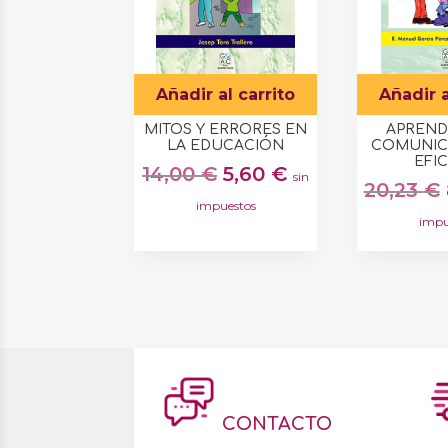
Añadir al carrito
Añadir a
MITOS Y ERRORES EN
APREND
LA EDUCACIÓN
COMUNIC
EFI
El
El
14,00
€
5,60
€
sin
20,23
€
precio
precio
impuestos
original
actual
impu
era:
es:
14,00 €.
5,60 €.
CONTACTO