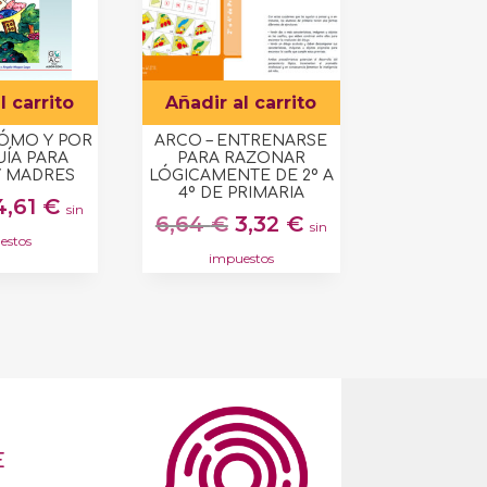
l carrito
Añadir al carrito
ÓMO Y POR
ARCO – ENTRENARSE
UÍA PARA
PARA RAZONAR
Y MADRES
LÓGICAMENTE DE 2º A
4º DE PRIMARIA
El
El
4,61
€
sin
El
El
6,64
€
3,32
€
sin
precio
precio
estos
precio
precio
original
actual
impuestos
original
actual
era:
es:
era:
es:
11,52 €.
4,61 €.
6,64 €.
3,32 €.
E