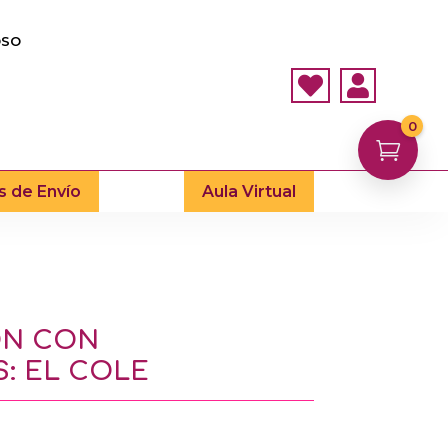
OSO


0

s de Envío
Aula Virtual
ÓN CON
: EL COLE