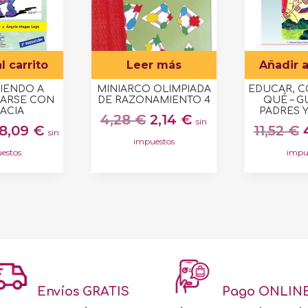
l carrito
Leer más
Añadir a
IENDO A
MINIARCO OLIMPIADA
EDUCAR, C
ARSE CON
DE RAZONAMIENTO 4
QUÉ – G
CACIA
PADRES 
El
El
4,28
€
2,14
€
sin
El
El
8,09
€
11,52
€
sin
precio
precio
impuestos
precio
precio
original
actual
estos
impu
original
actual
era:
es:
era:
es:
4,28 €.
2,14 €.
20,23 €.
8,09 €.
Envíos GRATIS
Pago ONLIN