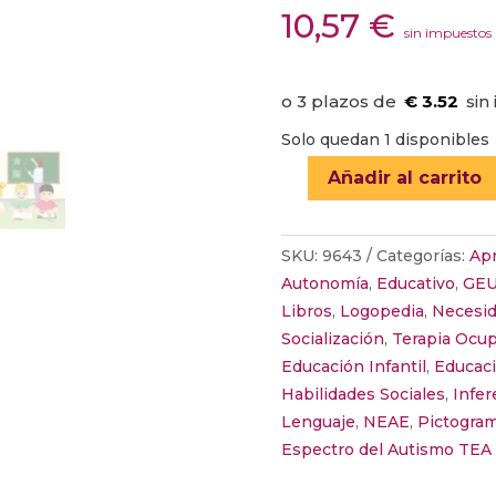
10,57
€
sin impuestos
€ 3.52
Solo quedan 1 disponibles
Añadir al carrito
COMPRENSIÓN
CON
PICTOGRAMAS:
SKU:
9643
Categorías:
Apr
EL
Autonomía
,
Educativo
,
GEU
COLE
Libros
,
Logopedia
,
Necesid
cantidad
Socialización
,
Terapia Ocup
Educación Infantil
,
Educaci
Habilidades Sociales
,
Infer
Lenguaje
,
NEAE
,
Pictogram
Espectro del Autismo TEA