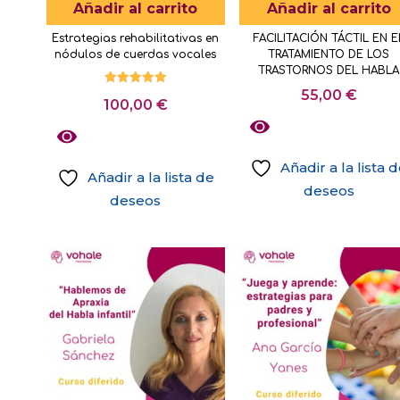
Añadir al carrito
Añadir al carrito
Estrategias rehabilitativas en
FACILITACIÓN TÁCTIL EN E
nódulos de cuerdas vocales
TRATAMIENTO DE LOS
TRASTORNOS DEL HABLA
55,00
€
Valorado
100,00
€
con
5.00
de 5
Añadir a la lista 
Añadir a la lista de
deseos
deseos