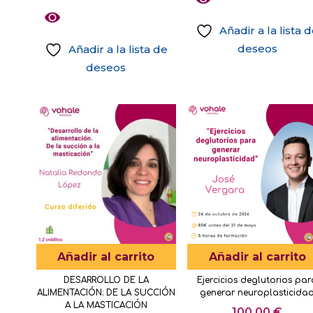
de
opciones
precios:
se
Añadir a la lista 
desde
pueden
deseos
Añadir a la lista de
122,50 €
elegir
deseos
hasta
en
Este
735,00 €
la
producto
página
tiene
de
múltiples
producto
variantes.
Las
opciones
se
pueden
elegir
Añadir al carrito
Añadir al carrito
en
DESARROLLO DE LA
Ejercicios deglutorios par
la
ALIMENTACIÓN: DE LA SUCCIÓN
generar neuroplasticida
página
A LA MASTICACIÓN
100,00
€