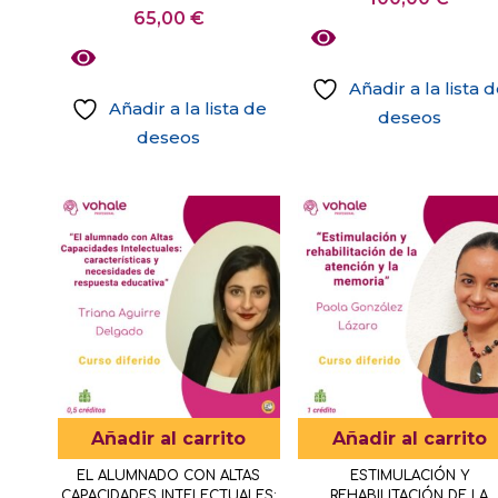
de
65,00
€
producto
Añadir a la lista 
Añadir a la lista de
deseos
deseos
Añadir al carrito
Añadir al carrito
EL ALUMNADO CON ALTAS
ESTIMULACIÓN Y
CAPACIDADES INTELECTUALES:
REHABILITACIÓN DE LA