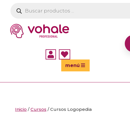
Búsqueda
de
productos


menú
Inicio
/
Cursos
/ Cursos Logopedia