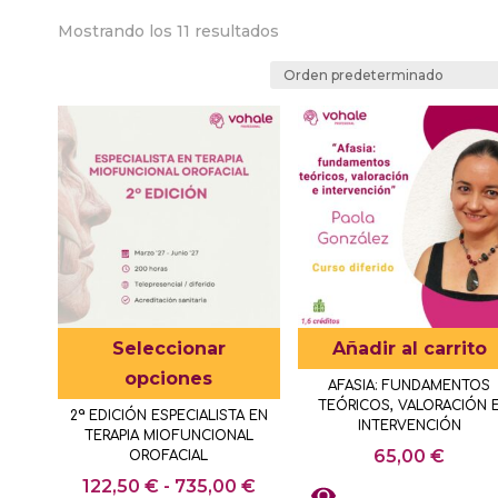
Mostrando los 11 resultados
Este
Seleccionar
Añadir al carrito
producto
opciones
AFASIA: FUNDAMENTOS
tiene
TEÓRICOS, VALORACIÓN 
2ª EDICIÓN ESPECIALISTA EN
múltiples
INTERVENCIÓN
TERAPIA MIOFUNCIONAL
65,00
€
variantes.
OROFACIAL
Rango
Las
122,50
€
-
735,00
€