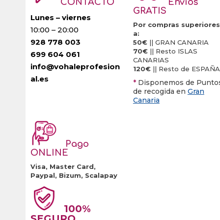
CONTACTO
Envíos
GRATIS
Lunes – viernes
Por compras superiores
10:00 – 20:00
a:
928 778 003
50€
|| GRAN CANARIA
70€
|| Resto ISLAS
699 604 061
CANARIAS
info@vohaleprofesion
120€
|| Resto de ESPAÑA
al.es
*
Disponemos de Punto
de recogida en
Gran
Canaria
Pago
ONLINE
Visa, Master Card,
Paypal, Bizum, Scalapay
100%
SEGURO