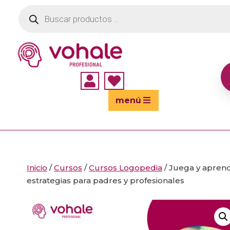
Búsqueda
de
productos


menú
Inicio
/
Cursos
/
Cursos Logopedia
/ Juega y apren
estrategias para padres y profesionales