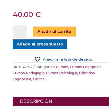
40,00
€
Juega
Añadir al carrito
y
aprende:
Añade al presupuesto
estrategias
para
padres
Añadir a la lista de deseos
y
SKU:
66254
Categorías:
Cursos
,
Cursos Logopedia
,
profesionales
Cursos Pedagogia
,
Cursos Psicología
,
Diferidos
,
cantidad
Logopedia
,
Online
DESCRIPCIÓN