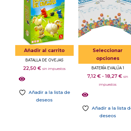
variantes.
Las
opciones
se
pueden
elegir
en
Añadir al carrito
Seleccionar
la
opciones
BATALLA DE OVEJAS
página
22,50
€
BATERÍA EVALÚA 1
sin impuestos
de
Ra
7,12
€
-
18,27
€
sin
producto
de
impuestos
pre
Añadir a la lista de
de
deseos
7,1
Añadir a la lista 
has
deseos
18,
Este
producto