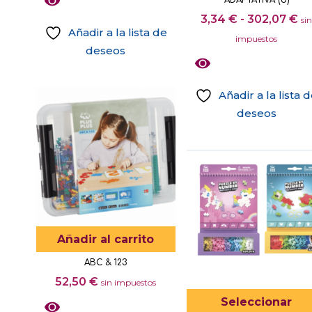
producto
R
3,34
€
-
302,07
€
si
Añadir a la lista de
d
impuestos
deseos
pr
d
3,
Añadir a la lista 
ha
deseos
30
Este
producto
tiene
múltiples
variantes.
Las
opciones
Añadir al carrito
se
ABC & 123
pueden
52,50
€
sin impuestos
elegir
Seleccionar
en