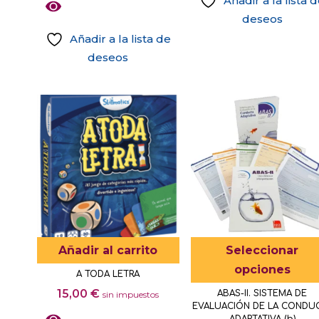
Añadir a la lista 
opciones
desde
deseos
se
9,13 €
Añadir a la lista de
pueden
hasta
deseos
elegir
24,42 €
Este
en
producto
la
tiene
página
múltiples
de
variantes.
producto
Las
opciones
se
pueden
elegir
Añadir al carrito
Seleccionar
en
opciones
A TODA LETRA
la
15,00
€
ABAS-II. SISTEMA DE
sin impuestos
página
EVALUACIÓN DE LA CONDU
de
ADAPTATIVA (b)