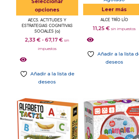
Seleccionar
en
producto
Leer más
opciones
la
tiene
ALCE TRÍO LÍO
AECS. ACTITUDES Y
página
múltiples
ESTRATEGIAS COGNITIVAS
11,25
€
sin impuestos
de
variantes.
SOCIALES (a)
producto
Rango
Las
2,33
€
-
67,17
€
sin
de
opciones
impuestos
Añadir a la lista 
precios:
se
deseos
desde
pueden
2,33 €
elegir
Añadir a la lista de
hasta
en
deseos
67,17 €
la
Este
página
producto
de
tiene
producto
múltiples
variantes.
Las
opciones