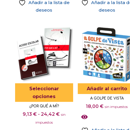
Añadir a la lista de
Añadir a la lista 
deseos
deseos
Este
Seleccionar
Añadir al carrito
producto
opciones
A GOLPE DE VISTA
tiene
18,00
€
¿POR QUÉ A MÍ?
sin impuestos
múltiples
Rango
9,13
€
-
24,42
€
sin
variantes.
de
impuestos
Las
precios: