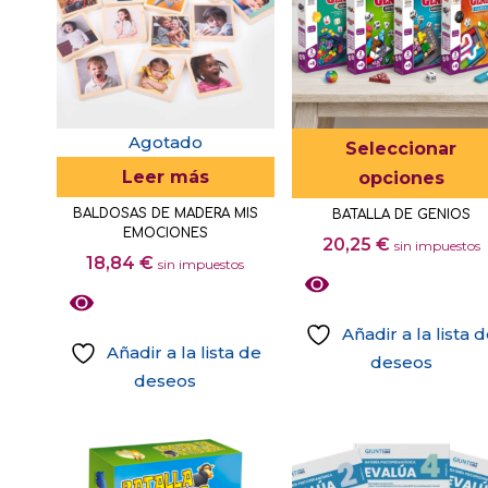
Agotado
Seleccionar
Leer más
opciones
BALDOSAS DE MADERA MIS
BATALLA DE GENIOS
EMOCIONES
20,25
€
sin impuestos
18,84
€
sin impuestos
Añadir a la lista 
Añadir a la lista de
deseos
deseos
Este
producto
tiene
múltiples