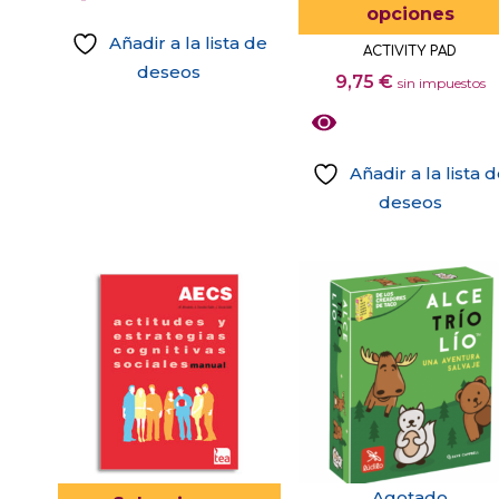
opciones
la
Añadir a la lista de
ACTIVITY PAD
página
deseos
9,75
€
sin impuestos
de
producto
Añadir a la lista 
deseos
Este
producto
tiene
múltiples
variantes.
Las
opciones
se
pueden
elegir
Este
Agotado