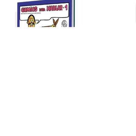
Añadir al carrito
Añadir al carrito
CÓMICS PARA HABLAR 1
CÓMICS PARA HABLAR 2
8,64
€
8,64
€
sin impuestos
sin impuestos
¡Oferta!