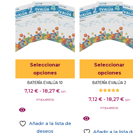
tiene
múltiples
variantes.
Las
opciones
se
pueden
elegir
Este
Seleccionar
Seleccionar
en
producto
opciones
opciones
la
tiene
BATERÍA EVALÚA 10
BATERÍA EVALÚA 2
página
múltiples
Rango
7,12
€
-
18,27
€
sin
de
variantes.
Valorado
de
Ra
7,12
€
-
18,27
€
producto
impuestos
con
sin
Las
5.00
precios:
de
de 5
impuestos
opciones
desde
pre
se
7,12 €
de
Añadir a la lista de
pueden
hasta
7,1
deseos
Añadir a la lista 
elegir