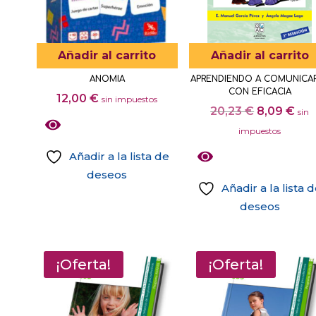
Añadir al carrito
Añadir al carrito
ANOMIA
APRENDIENDO A COMUNICA
CON EFICACIA
12,00
€
sin impuestos
El
El
20,23
€
8,09
€
sin
precio
pre
impuestos
original
act
Añadir a la lista de
era:
es:
deseos
20,23 €.
8,0
Añadir a la lista 
deseos
¡Oferta!
¡Oferta!