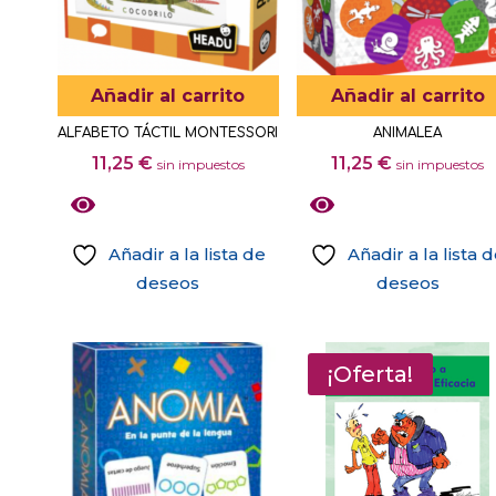
se
pueden
elegir
Añadir al carrito
Añadir al carrito
en
ALFABETO TÁCTIL MONTESSORI
ANIMALEA
la
11,25
€
11,25
€
sin impuestos
sin impuestos
página
de
producto
Añadir a la lista de
Añadir a la lista 
deseos
deseos
¡Oferta!