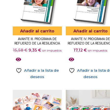
Añadir al carrito
Añadir al carrito
AVANTE III. PROGRAMA DE
AVANTE IV. PROGRAMA DE
REFUERZO DE LA RESILIENCIA
REFUERZO DE LA RESILIENC
El
El
15,58
€
9,35
€
17,12
€
sin impuestos
sin impuestos
precio
precio
original
actual
era:
es:
Añadir a la lista de
Añadir a la lista 
15,58 €.
9,35 €.
deseos
deseos