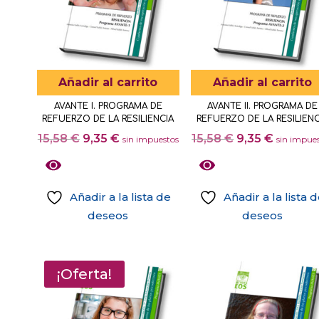
Añadir al carrito
Añadir al carrito
AVANTE I. PROGRAMA DE
AVANTE II. PROGRAMA DE
REFUERZO DE LA RESILIENCIA
REFUERZO DE LA RESILIENC
El
El
El
El
15,58
€
9,35
€
15,58
€
9,35
€
sin impuestos
sin impue
precio
precio
precio
precio
original
actual
original
actual
era:
es:
era:
es:
Añadir a la lista de
Añadir a la lista 
15,58 €.
9,35 €.
15,58 €.
9,35 €.
deseos
deseos
¡Oferta!