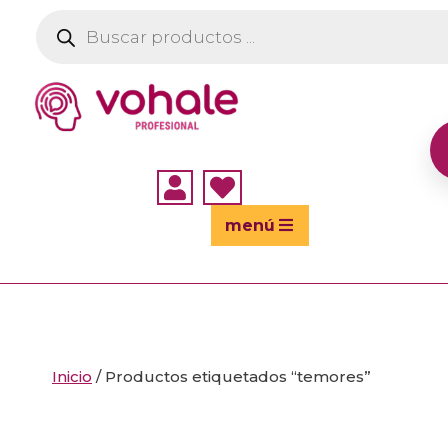
Búsqueda
de
productos


menú
Inicio
/ Productos etiquetados “temores”