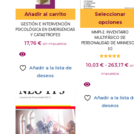
pueden
pueden
elegir
elegir
Añadir al carrito
Seleccionar
en
en
opciones
la
GESTIÓN E INTERVENCIÓN
la
PSICOLÓGICA EN EMERGENCIAS
página
MMPI-2. INVENTARIO
página
Y CATASTROFES
MULTIFÁSICO DE
de
de
17,76
€
PERSONALIDAD DE MINNES
sin impuestos
producto
(c)
producto
Valorado
R
10,03
€
-
263,17
€
con
si
Añadir a la lista de
5.00
d
de 5
impuestos
deseos
pr
d
10
Añadir a la lista 
ha
deseos
26
Este
producto
tiene