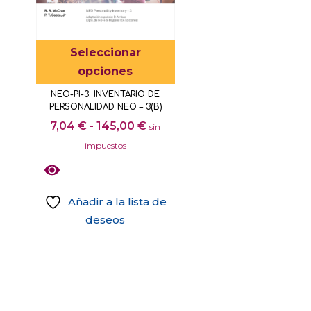
múltiples
variantes.
Las
Este
Seleccionar
opciones
producto
opciones
se
tiene
pueden
NEO-PI-3. INVENTARIO DE
múltiples
PERSONALIDAD NEO – 3(B)
elegir
variantes.
Rango
7,04
€
-
145,00
€
sin
en
Las
de
impuestos
la
opciones
precios:
página
se
desde
de
pueden
7,04 €
Añadir a la lista de
producto
elegir
hasta
deseos
en
145,00 €
Este
la
producto
página
tiene
de
múltiples
producto
variantes.