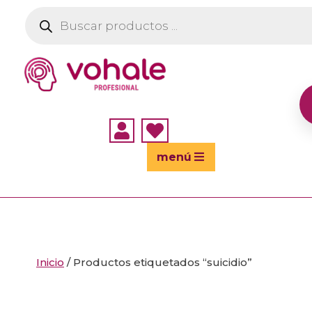
Búsqueda
de
productos


menú
Inicio
/ Productos etiquetados “suicidio”