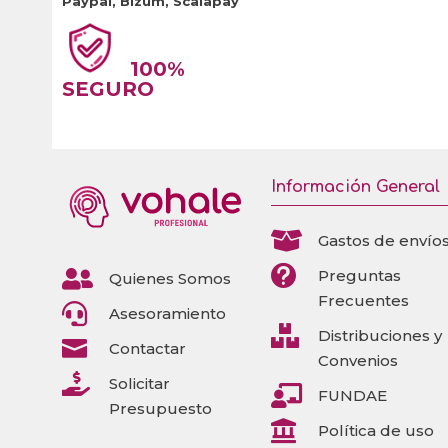
Paypal, Bizum, Scalapay
100%
SEGURO
Información General

Gastos de envío


Preguntas
Quienes Somos
Frecuentes

Asesoramiento

Distribuciones y

Contactar
Convenios

Solicitar

FUNDAE
Presupuesto

Política de uso