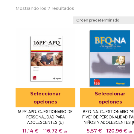
Mostrando los 7 resultados
Este
Seleccionar
Seleccionar
producto
opciones
opciones
tiene
16 PF-APQ. CUESTIONARIO DE
BFQ-NA. CUESTIONARIO “B
múltiples
PERSONALIDAD PARA
FIVE” DE PERSONALIDAD PA
variantes.
ADOLESCENTES (b)
NIÑOS Y ADOLESCENTES (
Rango
Ra
Las
11,14
€
-
116,72
€
5,57
€
-
120,96
€
sin
sin