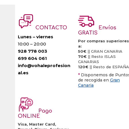
Las
opciones
se
CONTACTO
Envíos
pueden
GRATIS
elegir
Lunes – viernes
Por compras superiores
10:00 – 20:00
en
a:
928 778 003
la
50€
|| GRAN CANARIA
70€
|| Resto ISLAS
699 604 061
página
CANARIAS
info@vohaleprofesion
de
120€
|| Resto de ESPAÑA
al.es
producto
*
Disponemos de Punto
de recogida en
Gran
Canaria
Pago
ONLINE
Visa, Master Card,