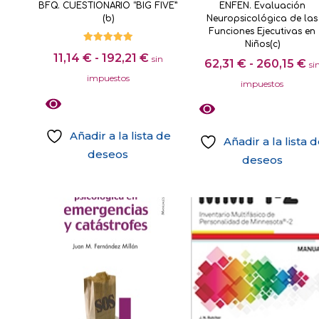
BFQ. CUESTIONARIO “BIG FIVE”
ENFEN. Evaluación
página
página
múltiples
(b)
Neuropsicológica de las
de
de
variantes.
Funciones Ejecutivas en
Niños(c)
producto
producto
Las
Valorado
Rango
11,14
€
-
192,21
€
con
sin
R
62,31
€
-
260,15
€
si
5.00
opciones
de
de 5
impuestos
d
impuestos
se
precios:
pr
pueden
desde
d
elegir
11,14 €
Añadir a la lista de
62
Añadir a la lista 
en
hasta
deseos
ha
deseos
la
192,21 €
Este
26
Este
página
producto
producto
de
tiene
tiene
producto
múltiples
múltiples
variantes.
variantes.
Las
Las
opciones
opciones
se
se