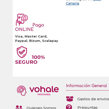
Canaria
Pago
ONLINE
Visa, Master Card,
Paypal, Bizum, Scalapay
100%
SEGURO
Información General

Gastos de envío


Preguntas
Quienes Somos