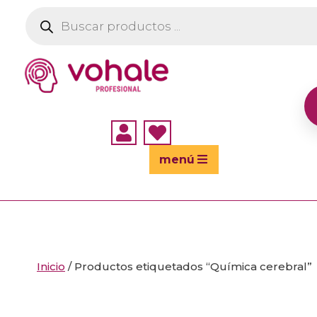
Búsqueda
de
productos


menú
Inicio
/ Productos etiquetados “Química cerebral”