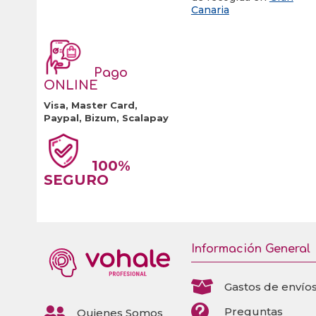
Canaria
Pago
ONLINE
Visa, Master Card,
Paypal, Bizum, Scalapay
100%
SEGURO
Información General

Gastos de envío


Preguntas
Quienes Somos