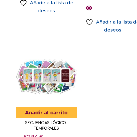
Añadir a la lista de
deseos
Añadir a la lista 
deseos
Este
producto
tiene
múltiples
variantes.
Las
opciones
se
pueden
elegir
Añadir al carrito
en
SECUENCIAS LÓGICO-
la
TEMPORALES
página
52,94
€