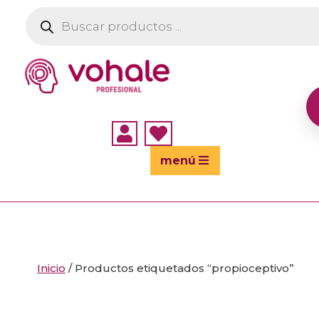
Búsqueda
de
productos


menú
Inicio
/ Productos etiquetados “propioceptivo”