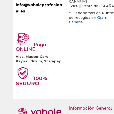
CANARIAS
info@vohaleprofesion
120€
|| Resto de ESPAÑA
al.es
*
Disponemos de Punto
de recogida en
Gran
Canaria
Pago
ONLINE
Visa, Master Card,
Paypal, Bizum, Scalapay
100%
SEGURO
Información General