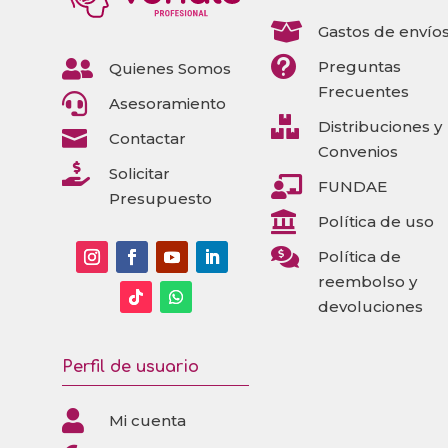

Gastos de envío


Preguntas
Quienes Somos
Frecuentes

Asesoramiento

Distribuciones y

Contactar
Convenios

Solicitar

FUNDAE
Presupuesto

Política de uso

Política de
reembolso y
devoluciones
Perfil de usuario

Mi cuenta