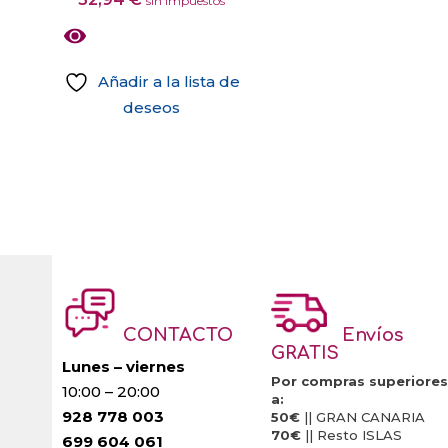
sin impuestos
de
producto
Añadir a la lista de
deseos
CONTACTO
Envíos
GRATIS
Lunes – viernes
Por compras superiores
10:00 – 20:00
a:
928 778 003
50€
|| GRAN CANARIA
70€
|| Resto ISLAS
699 604 061