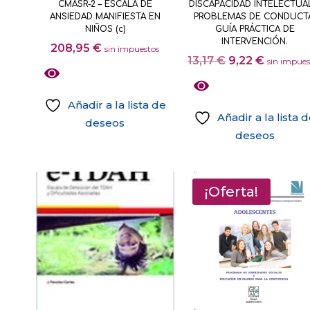
CMASR-2 – ESCALA DE
DISCAPACIDAD INTELECTUA
la
ANSIEDAD MANIFIESTA EN
PROBLEMAS DE CONDUCT
página
NIÑOS (c)
GUÍA PRÁCTICA DE
INTERVENCIÓN.
de
208,95
€
sin impuestos
El
El
13,17
€
9,22
€
producto
sin impues
precio
precio
original
actual
Añadir a la lista de
era:
es:
Añadir a la lista 
deseos
13,17 €.
9,22 €.
deseos
¡Oferta!