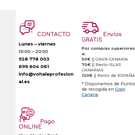
variantes.
Las
opciones
se
CONTACTO
Envíos
pueden
GRATIS
elegir
Lunes – viernes
Por compras superiores
10:00 – 20:00
en
a:
928 778 003
la
50€
|| GRAN CANARIA
70€
|| Resto ISLAS
699 604 061
página
CANARIAS
info@vohaleprofesion
de
120€
|| Resto de ESPAÑA
al.es
producto
*
Disponemos de Punto
de recogida en
Gran
Canaria
Pago
ONLINE