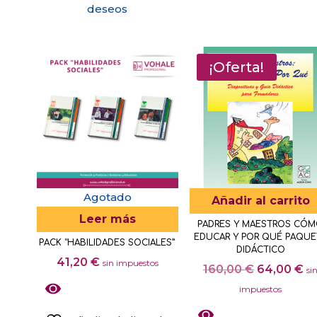
hasta
deseos
75
Este
en
41,50 €
Este
producto
la
producto
tiene
página
tiene
¡Oferta!
múltiples
de
múltiples
variantes.
producto
variantes.
Las
Las
opciones
opciones
se
se
pueden
pueden
elegir
elegir
Agotado
en
Añadir al carrito
en
la
Leer más
PADRES Y MAESTROS CÓ
la
página
EDUCAR Y POR QUÉ PAQUE
PACK “HABILIDADES SOCIALES”
página
DIDÁCTICO
de
41,20
€
sin impuestos
de
El
El
160,00
€
64,00
€
producto
si
producto
precio
pr
impuestos
original
ac