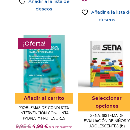
Añadir a la lista de
era:
es
deseos
160,00 €.
64
Añadir a la lista 
deseos
¡Oferta!
Añadir al carrito
Seleccionar
opciones
PROBLEMAS DE CONDUCTA:
INTERVENCIÓN CONJUNTA
SENA. SISTEMA DE
PADRES Y PROFESORES
EVALUACIÓN DE NIÑOS Y
El
El
9,95
€
4,98
€
ADOLESCENTES (b)
sin impuestos