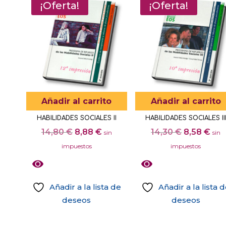
tiene
¡Oferta!
¡Oferta!
producto
múltiples
variantes.
Las
opciones
se
pueden
elegir
Añadir al carrito
Añadir al carrito
en
HABILIDADES SOCIALES II
HABILIDADES SOCIALES II
la
El
El
El
El
14,80
€
8,88
€
14,30
€
8,58
€
sin
sin
página
precio
precio
precio
pre
impuestos
impuestos
de
original
actual
original
act
producto
era:
es:
era:
es:
14,80 €.
8,88 €.
14,30 €.
8,5
Añadir a la lista de
Añadir a la lista 
deseos
deseos