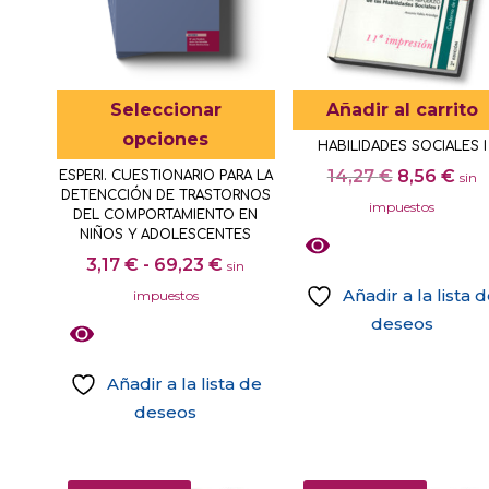
opciones
se
pueden
elegir
Este
Seleccionar
Añadir al carrito
en
producto
opciones
HABILIDADES SOCIALES I
la
tiene
El
El
14,27
€
8,56
€
ESPERI. CUESTIONARIO PARA LA
sin
página
múltiples
DETENCCIÓN DE TRASTORNOS
precio
pre
impuestos
de
variantes.
DEL COMPORTAMIENTO EN
original
act
NIÑOS Y ADOLESCENTES
producto
Las
era:
es:
Rango
3,17
€
-
69,23
€
sin
opciones
14,27 €.
8,5
de
Añadir a la lista 
impuestos
se
precios:
deseos
pueden
desde
elegir
3,17 €
Añadir a la lista de
en
hasta
deseos
la
69,23 €
Este
página
producto
de