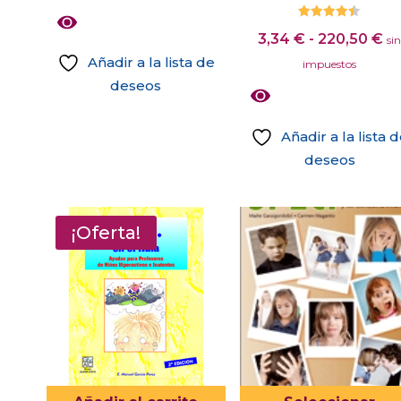
precio
precio
Valorado
original
actual
R
3,34
€
-
220,50
€
con
si
4.40
era:
es:
d
Añadir a la lista de
de 5
impuestos
9,95 €.
4,98 €.
pr
deseos
d
3,
Añadir a la lista 
ha
deseos
22
Este
producto
tiene
¡Oferta!
múltiples
variantes.
Las
opciones
se
pueden
elegir