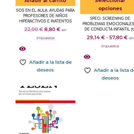
Añadir al carrito
Seleccionar
en
opciones
SOS EN EL AULA. AYUDAS PARA
la
PROFESORES DE NIÑOS
SPECI. SCREENING DE
página
HIPERACTIVOS E INATENTOS
PROBLEMAS EMOCIONALES
de
El
El
22,00
€
8,80
€
DE CONDUCTA INFANTIL (b
sin
producto
precio
precio
Ra
29,14
€
-
57,80
€
impuestos
sin
original
actual
de
impuestos
era:
es:
pr
22,00 €.
8,80 €.
de
Añadir a la lista de
29
deseos
Añadir a la lista 
ha
deseos
57
Este
producto
tiene
múltiples
variantes.
Las
opciones