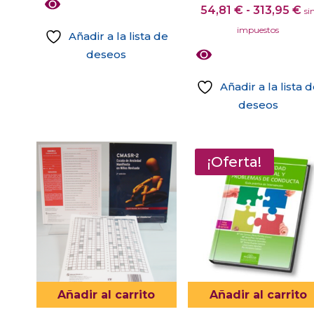
R
54,81
€
-
313,95
€
si
d
impuestos
Añadir a la lista de
pr
deseos
d
54
Añadir a la lista 
ha
deseos
31
Este
producto
tiene
¡Oferta!
múltiples
variantes.
Las
opciones
se
pueden
elegir
Añadir al carrito
Añadir al carrito
en