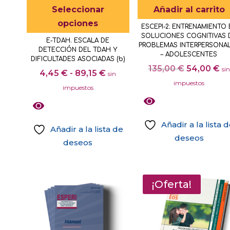
Este
Seleccionar
Añadir al carrito
producto
opciones
ESCEPI-2: ENTRENAMIENTO 
tiene
SOLUCIONES COGNITIVAS 
E-TDAH. ESCALA DE
múltiples
PROBLEMAS INTERPERSONA
DETECCIÓN DEL TDAH Y
– ADOLESCENTES
variantes.
DIFICULTADES ASOCIADAS (b)
El
El
135,00
€
54,00
€
sin
Rango
Las
4,45
€
-
89,15
€
sin
precio
pr
impuestos
de
opciones
impuestos
original
ac
precios:
se
era:
es
desde
pueden
135,00 €.
54
Añadir a la lista 
4,45 €
elegir
Añadir a la lista de
deseos
hasta
en
deseos
89,15 €
la
Este
página
producto
de
tiene
¡Oferta!
producto
múltiples
variantes.
Las