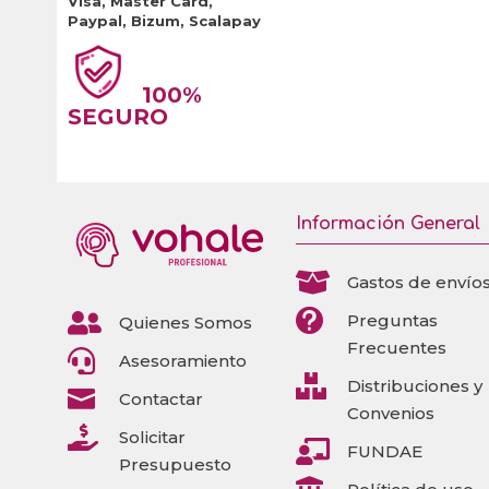
Visa, Master Card,
Paypal, Bizum, Scalapay
100%
SEGURO
Información General

Gastos de envío


Preguntas
Quienes Somos
Frecuentes

Asesoramiento

Distribuciones y

Contactar
Convenios

Solicitar

FUNDAE
Presupuesto