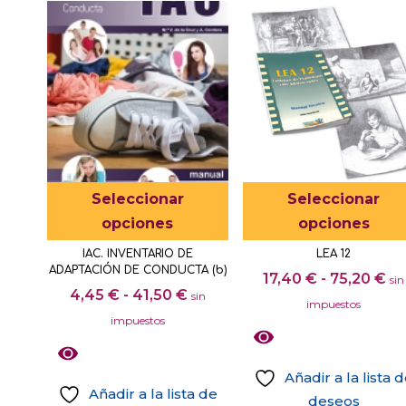
Este
Seleccionar
Seleccionar
producto
opciones
opciones
tiene
IAC. INVENTARIO DE
LEA 12
múltiples
ADAPTACIÓN DE CONDUCTA (b)
Ra
17,40
€
-
75,20
€
sin
variantes.
Rango
4,45
€
-
41,50
€
sin
de
impuestos
Las
de
impuestos
pr
opciones
precios:
de
se
desde
17
Añadir a la lista 
pueden
4,45 €
Añadir a la lista de
ha
deseos
elegir