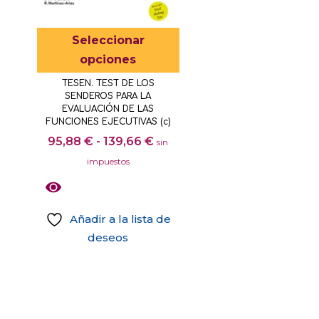
se
pueden
Este
Seleccionar
elegir
producto
opciones
en
tiene
TESEN. TEST DE LOS
la
múltiples
SENDEROS PARA LA
página
variantes.
EVALUACIÓN DE LAS
FUNCIONES EJECUTIVAS (c)
de
Las
Rango
95,88
€
-
139,66
€
producto
sin
opciones
de
impuestos
se
precios:
pueden
desde
elegir
95,88 €
Añadir a la lista de
en
hasta
deseos
la
139,66 €
Este
página
producto
de
tiene
producto
múltiples