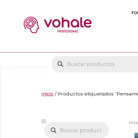
FO
Búsqueda
de
productos
Inicio
/ Productos etiquetados “Pensami
Mos
Búsqueda
de
productos