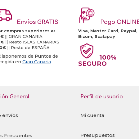
Envíos GRATIS
Pago ONLIN
r compras superiores a:
Visa, Master Card, Paypal,
0€
|| GRAN CANARIA
Bizum, Scalapay
0€
|| Resto ISLAS CANARIAS
20€
|| Resto de ESPAÑA
Disponemos de Puntos de
100%
cogida en
Gran Canaria
SEGURO
ión General
Perfil de usuario
e envíos
Mi cuenta
Presupuestos
s Frecuentes