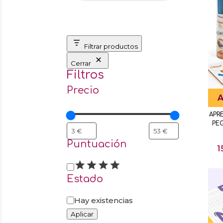
Filtrar productos
Cerrar
Filtros
Precio
A
APR
PEQ
Puntuación
1
Puntuación
Estado
Estado
Hay existencias
Aplicar