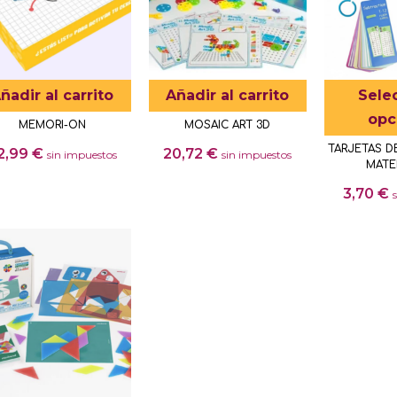
ñadir al carrito
Añadir al carrito
Sele
opc
MEMORI-ON
MOSAIC ART 3D
TARJETAS D
2,99
€
20,72
€
sin impuestos
sin impuestos
MATE
3,70
€