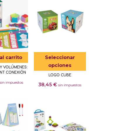
Este
al carrito
Seleccionar
producto
opciones
Y VOLÚMENES:
tiene
NT CONEXIÓN
LOGO CUBE
múltiples
sin impuestos
38,45
€
sin impuestos
variantes.
Las
Este
opciones
producto
se
tiene
pueden
múltiples
elegir
variantes.