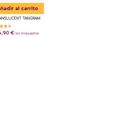
ñadir al carrito
ANSLUCENT TANGRAM
rado
4,90
€
sin impuestos
on
00
 5