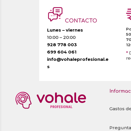
CONTACTO
Po
Lunes – viernes
5
10:00 – 20:00
7
928 778 003
1
699 604 061
*
re
info@vohaleprofesional.e
s
Informac
Gastos d
Pregunta