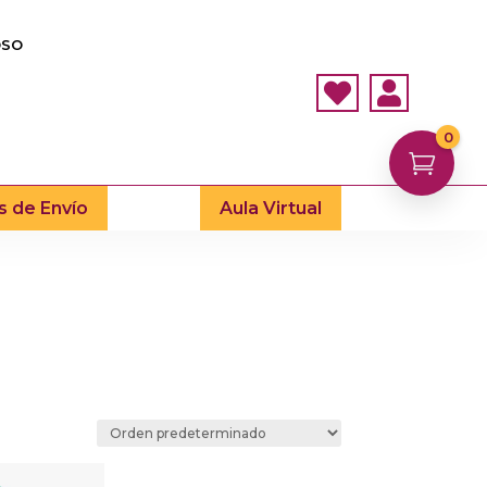
OSO


0

s de Envío
Aula Virtual