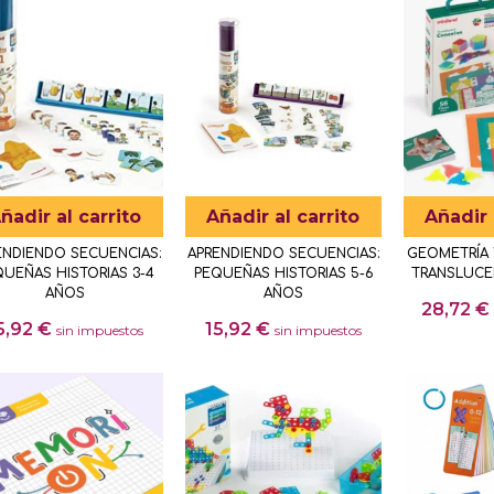
ñadir al carrito
Añadir al carrito
Añadir 
ENDIENDO SECUENCIAS:
APRENDIENDO SECUENCIAS:
GEOMETRÍA 
UEÑAS HISTORIAS 3-4
PEQUEÑAS HISTORIAS 5-6
TRANSLUCE
AÑOS
AÑOS
28,72
€
5,92
€
15,92
€
sin impuestos
sin impuestos