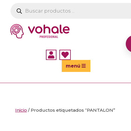
Búsqueda
de
productos


menú
Inicio
/ Productos etiquetados “PANTALON”