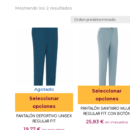
Mostrando los 2 resultados
Agotado
Seleccionar
Este
Seleccionar
opciones
producto
opciones
PANTALÓN SANITARIO MUJ
tiene
REGULAR FIT CON BOTÓ
PANTALÓN DEPORTIVO UNISEX
múltiples
25,83
€
REGULAR FIT
sin impuestos
variantes.
19,77
€
sin impuestos