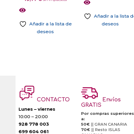
Las
opciones
Añadir a la lista 
se
Añadir a la lista de
deseos
pueden
Este
deseos
elegir
Este
producto
en
producto
tiene
la
tiene
múltiples
página
múltiples
variantes.
de
variantes.
Las
producto
Las
opciones
opciones
se
se
pueden
CONTACTO
Envíos
pueden
elegir
GRATIS
elegir
en
Lunes – viernes
Por compras superiores
10:00 – 20:00
en
la
a:
928 778 003
la
página
50€
|| GRAN CANARIA
70€
|| Resto ISLAS
699 604 061
página
de