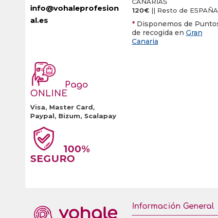
CANARIAS
info@vohaleprofesion
de
producto
120€
|| Resto de ESPAÑA
al.es
producto
*
Disponemos de Punto
de recogida en
Gran
Canaria
Pago
ONLINE
Visa, Master Card,
Paypal, Bizum, Scalapay
100%
SEGURO
Información General