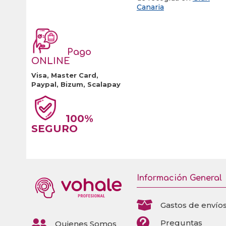
Canaria
Pago
ONLINE
Visa, Master Card,
Paypal, Bizum, Scalapay
100%
SEGURO
Información General

Gastos de envío


Preguntas
Quienes Somos