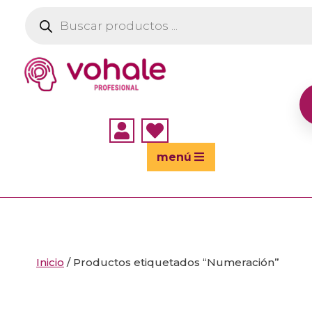
Búsqueda
de
productos


menú
Inicio
/ Productos etiquetados “Numeración”