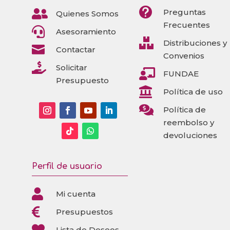


Preguntas
Quienes Somos
Frecuentes

Asesoramiento

Distribuciones y

Contactar
Convenios

Solicitar

FUNDAE
Presupuesto

Política de uso

Política de
reembolso y
devoluciones
Perfil de usuario

Mi cuenta

Presupuestos

Lista de Deseos