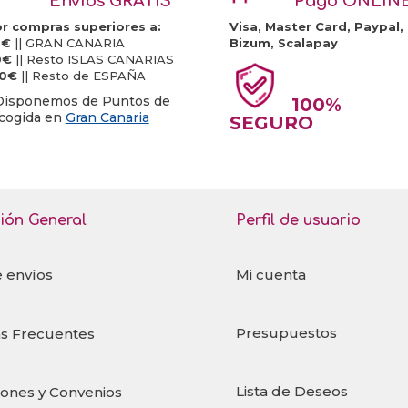
Envíos GRATIS
Pago ONLIN
r compras superiores a:
Visa, Master Card, Paypal,
0€
|| GRAN CANARIA
Bizum, Scalapay
0€
|| Resto ISLAS CANARIAS
20€
|| Resto de ESPAÑA
Disponemos de Puntos de
100%
cogida en
Gran Canaria
SEGURO
ión General
Perfil de usuario
e envíos
Mi cuenta
Presupuestos
s Frecuentes
Lista de Deseos
iones y Convenios