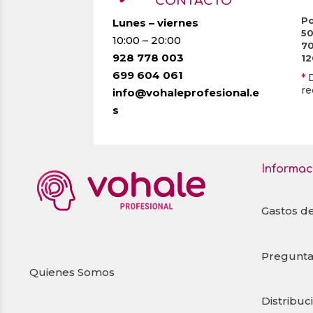
CONTACTO
Po
Lunes – viernes
5
10:00 – 20:00
7
928 778 003
1
699 604 061
*
re
info@vohaleprofesional.e
s
Informac
Gastos d
Pregunta
Quienes Somos
Distribuc