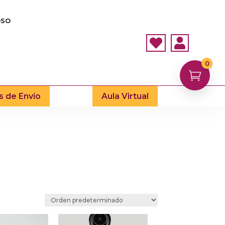
OSO


0

s de Envío
Aula Virtual