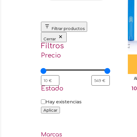
Filtrar productos
Cerrar
Filtros
Precio
A
Estado
1
Estado
Hay existencias
Aplicar
Marcas