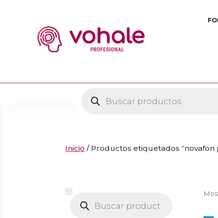
FO
Búsqueda
de
productos
Inicio
/ Productos etiquetados “novafon
Mos
Búsqueda
de
productos