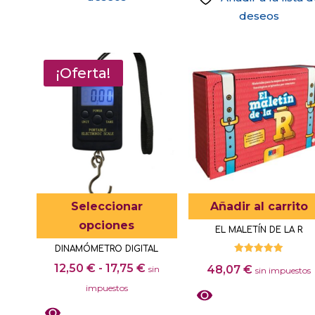
deseos
¡Oferta!
Este
Seleccionar
Añadir al carrito
producto
opciones
EL MALETÍN DE LA R
tiene
DINAMÓMETRO DIGITAL
múltiples
Valorado
Rango
12,50
€
-
17,75
€
48,07
€
sin
con
sin impuestos
variantes.
5.00
de
de 5
impuestos
Las
precios:
opciones