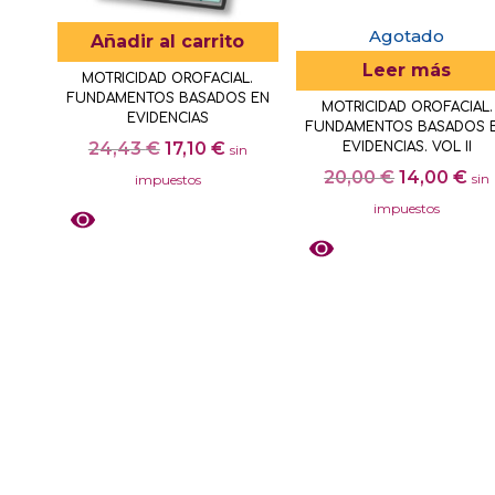
Agotado
Añadir al carrito
Leer más
MOTRICIDAD OROFACIAL.
FUNDAMENTOS BASADOS EN
MOTRICIDAD OROFACIAL.
EVIDENCIAS
FUNDAMENTOS BASADOS 
El
El
24,43
€
17,10
€
EVIDENCIAS. VOL II
sin
precio
precio
El
El
20,00
€
14,00
€
sin
impuestos
original
actual
precio
pr
impuestos
era:
es:
original
act
24,43 €.
17,10 €.
era:
es:
20,00 €.
14,