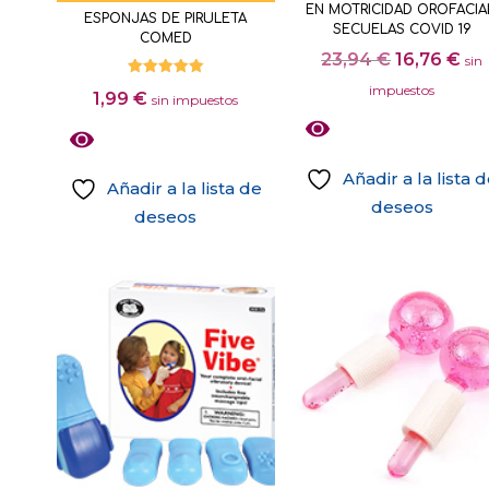
EN MOTRICIDAD OROFACIA
ESPONJAS DE PIRULETA
página
SECUELAS COVID 19
COMED
de
El
El
23,94
€
16,76
€
sin
producto
precio
pr
Valorado
impuestos
1,99
€
con
sin impuestos
original
act
5.00
de 5
era:
es:
23,94 €.
16,
Añadir a la lista 
Añadir a la lista de
deseos
deseos