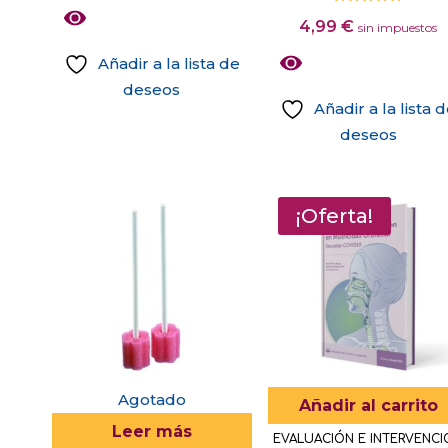
de 5
producto
Valorado
4,99
€
con
sin impuestos
4.80
de 5
Añadir a la lista de
deseos
Añadir a la lista 
deseos
Este
producto
tiene
¡Oferta!
múltiples
variantes.
Las
opciones
se
pueden
elegir
Agotado
Añadir al carrito
en
Leer más
EVALUACIÓN E INTERVENCI
la