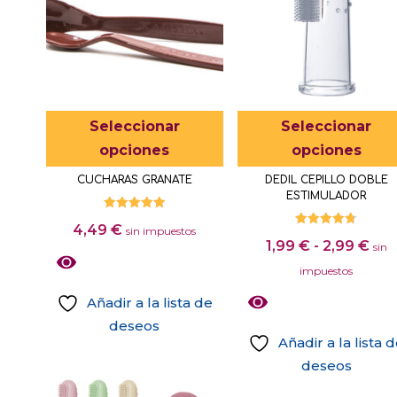
Este
Seleccionar
Seleccionar
producto
opciones
opciones
tiene
CUCHARAS GRANATE
DEDIL CEPILLO DOBLE
múltiples
ESTIMULADOR
variantes.
Valorado
4,49
€
con
sin impuestos
Las
Valorado
5.00
Ran
1,99
€
-
2,99
€
con
sin
de 5
4.71
opciones
de
de 5
impuestos
se
pre
Añadir a la lista de
pueden
des
deseos
elegir
1,9
Añadir a la lista 
Este
en
has
deseos
producto
la
2,9
Este
tiene