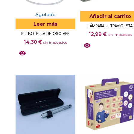
pueden
elegir
Agotado
Añadir al carrito
en
Leer más
LÁMPARA ULTRAVIOLETA
la
12,99
€
KIT BOTELLA DE OSO ARK
sin impuestos
página
14,30
€
sin impuestos
de
producto