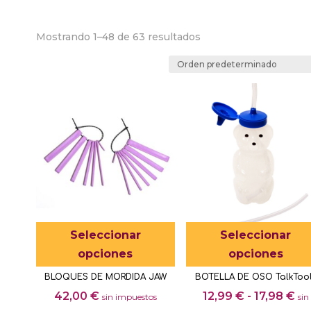
Mostrando 1–48 de 63 resultados
Este
Seleccionar
Seleccionar
producto
opciones
opciones
tiene
BLOQUES DE MORDIDA JAW
BOTELLA DE OSO TalkToo
múltiples
Ra
42,00
€
12,99
€
-
17,98
€
sin impuestos
sin
variantes.