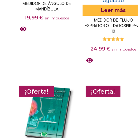
Agotado
MEDIDOR DE ÁNGULO DE
MANDÍBULA
Leer más
19,99
€
sin impuestos
MEDIDOR DE FLUJO
ESPIRATORIO – DATOSPIR PE
10
Valorado
24,99
€
con
sin impuestos
5.00
de 5
¡Oferta!
¡Oferta!