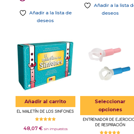
desde
Añadir a la lista 
se
12,50 €
Añadir a la lista de
deseos
pueden
hasta
deseos
elegir
17,75 €
Este
en
producto
la
tiene
página
múltiples
de
variantes.
producto
Las
opciones
se
pueden
elegir
Añadir al carrito
Seleccionar
en
opciones
EL MALETÍN DE LOS SINFONES
la
ENTRENADOR DE EJERCICI
página
Valorado
DE RESPIRACIÓN
48,07
€
de
con
sin impuestos
5.00