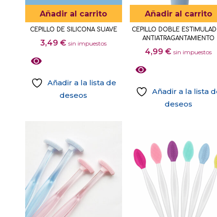
elegir
Añadir al carrito
Añadir al carrito
en
CEPILLO DE SILICONA SUAVE
CEPILLO DOBLE ESTIMULA
la
ANTIATRAGANTAMIENTO
3,49
€
sin impuestos
página
4,99
€
sin impuestos
de
producto
Añadir a la lista de
Añadir a la lista 
deseos
deseos