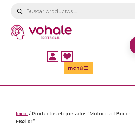
Búsqueda
de
productos


menú
Inicio
/ Productos etiquetados “Motricidad Buco-
Maxilar”