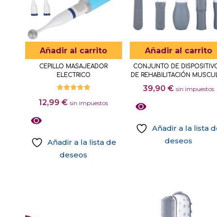
opciones
se
se
pueden
pueden
elegir
elegir
en
Añadir al carrito
Añadir al carrito
en
la
CEPILLO MASAJEADOR
CONJUNTO DE DISPOSITIV
la
página
ELECTRICO
DE REHABILITACIÓN MUSCU
página
de
39,90
€
sin impuestos
de
Valorado
producto
12,99
€
con
sin impuestos
producto
5.00
de 5
Añadir a la lista 
deseos
Añadir a la lista de
deseos