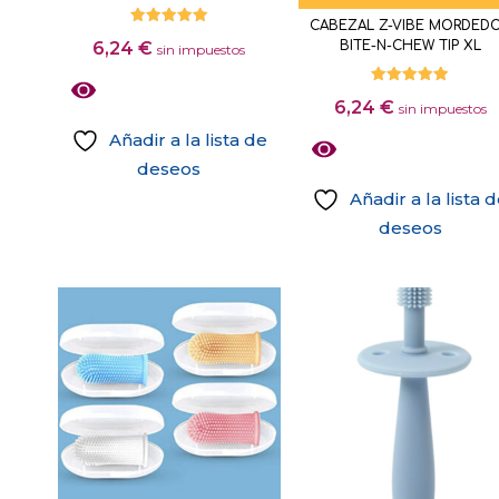
de
página
CABEZAL Z-VIBE MORDED
producto
de
Valorado
BITE-N-CHEW TIP XL
6,24
€
con
sin impuestos
producto
5.00
de 5
Valorado
6,24
€
con
sin impuestos
5.00
de 5
Añadir a la lista de
deseos
Añadir a la lista 
deseos
Este
producto
tiene
múltiples
variantes.
Las
opciones
se
pueden