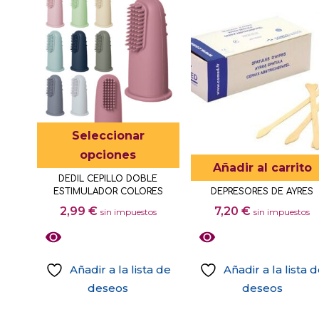
página
producto
múltiples
de
tiene
variantes.
producto
múltiples
Las
variantes.
opciones
Las
se
opciones
pueden
se
elegir
Este
Seleccionar
pueden
en
producto
opciones
elegir
la
Añadir al carrito
tiene
en
DEDIL CEPILLO DOBLE
página
múltiples
ESTIMULADOR COLORES
DEPRESORES DE AYRES
la
de
variantes.
2,99
€
7,20
€
sin impuestos
sin impuestos
página
producto
Las
de
opciones
producto
se
Añadir a la lista de
Añadir a la lista 
pueden
deseos
deseos
elegir
Este
en