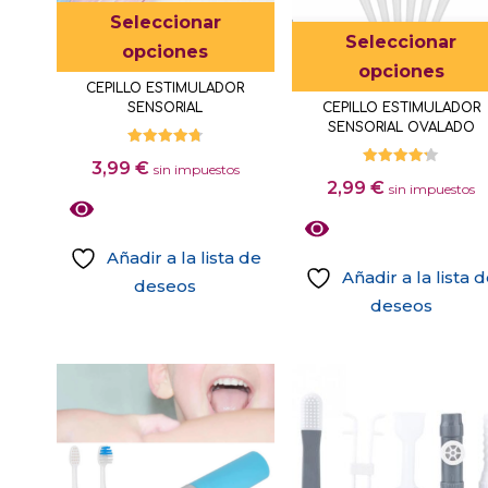
Este
Seleccionar
Seleccionar
producto
opciones
opciones
tiene
CEPILLO ESTIMULADOR
múltiples
SENSORIAL
CEPILLO ESTIMULADOR
variantes.
SENSORIAL OVALADO
Las
Valorado
3,99
€
con
sin impuestos
Valorado
4.75
opciones
2,99
€
con
sin impuestos
de 5
4.25
se
de 5
pueden
Añadir a la lista de
elegir
Añadir a la lista 
deseos
en
deseos
Este
la
Este
producto
página
producto
tiene
de
tiene
múltiples
producto
múltiples
variantes.
variantes.
Las
Las
opciones