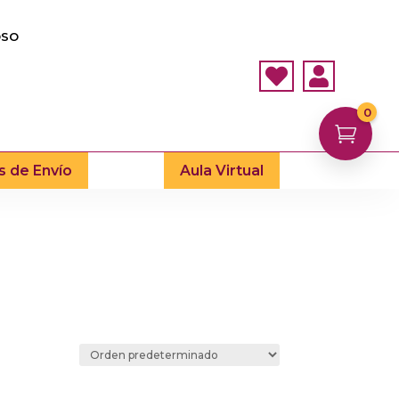
OSO


0

s de Envío
Aula Virtual