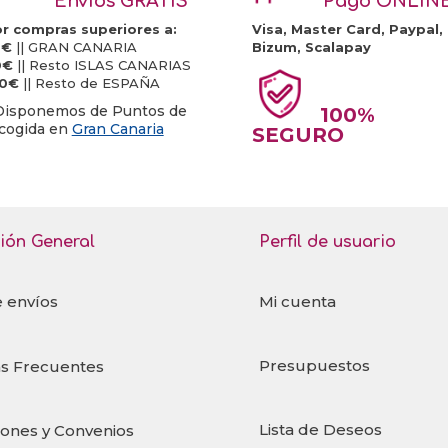
Envíos GRATIS
Pago ONLIN
r compras superiores a:
Visa, Master Card, Paypal,
0€
|| GRAN CANARIA
Bizum, Scalapay
0€
|| Resto ISLAS CANARIAS
20€
|| Resto de ESPAÑA
Disponemos de Puntos de
100%
cogida en
Gran Canaria
SEGURO
ión General
Perfil de usuario
e envíos
Mi cuenta
Presupuestos
s Frecuentes
Lista de Deseos
iones y Convenios