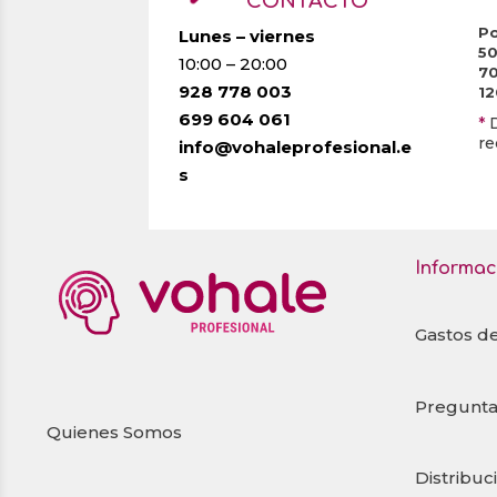
CONTACTO
Po
Lunes – viernes
5
10:00 – 20:00
7
928 778 003
1
699 604 061
*
re
info@vohaleprofesional.e
s
Informac
Gastos d
Pregunta
Quienes Somos
Distribuc