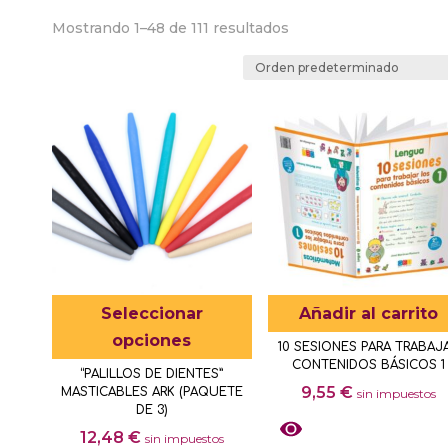
Mostrando 1–48 de 111 resultados
Este
Seleccionar
Añadir al carrito
producto
opciones
10 SESIONES PARA TRABAJ
tiene
CONTENIDOS BÁSICOS 1
“PALILLOS DE DIENTES”
múltiples
9,55
€
MASTICABLES ARK (PAQUETE
sin impuestos
variantes.
DE 3)
Las
12,48
€
sin impuestos