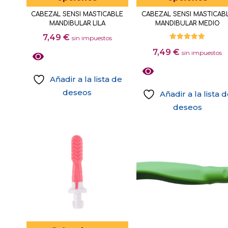
la
tiene
CABEZAL SENSI MASTICABLE
CABEZAL SENSI MASTICAB
página
múltiples
MANDIBULAR LILA
MANDIBULAR MEDIO
de
variantes.
7,49
€
sin impuestos
producto
Las
Valorado
7,49
€
con
sin impuestos
5.00
opciones
de 5
se
Añadir a la lista de
pueden
deseos
Añadir a la lista 
elegir
Este
deseos
en
producto
Este
la
tiene
producto
página
múltiples
tiene
de
variantes.
múltiples
producto
Las
variantes.
opciones
Las
se
opciones
pueden
se
elegir
pueden
Este