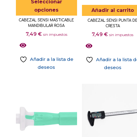
Seleccionar
en
elegir
producto
opciones
Añadir al carrito
la
en
tiene
CABEZAL SENSI MASTICABLE
CABEZAL SENSI PUNTA D
página
la
múltiples
MANDIBULAR ROSA
CRESTA
de
página
variantes.
7,49
€
7,49
€
sin impuestos
sin impuestos
producto
de
Las
producto
opciones
se
Añadir a la lista de
Añadir a la lista 
pueden
deseos
deseos
elegir
Este
en
producto
la
tiene
página
múltiples
de
variantes.
producto
Las
opciones
se