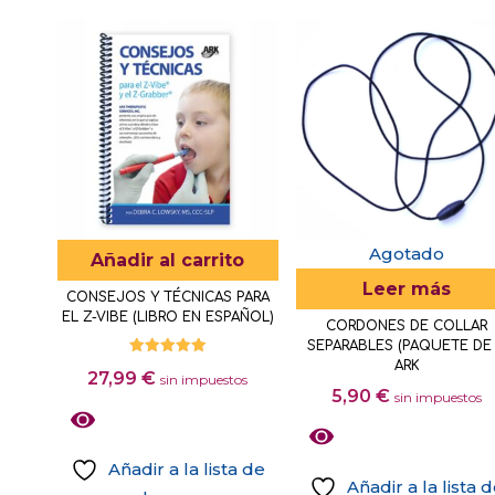
la
producto
página
tiene
de
múltiples
producto
variantes.
Las
opciones
se
pueden
elegir
Agotado
Añadir al carrito
en
Leer más
CONSEJOS Y TÉCNICAS PARA
la
EL Z-VIBE (LIBRO EN ESPAÑOL)
CORDONES DE COLLAR
página
SEPARABLES (PAQUETE DE 
de
ARK
Valorado
27,99
€
con
sin impuestos
producto
5.00
5,90
€
sin impuestos
de 5
Añadir a la lista de
Añadir a la lista 