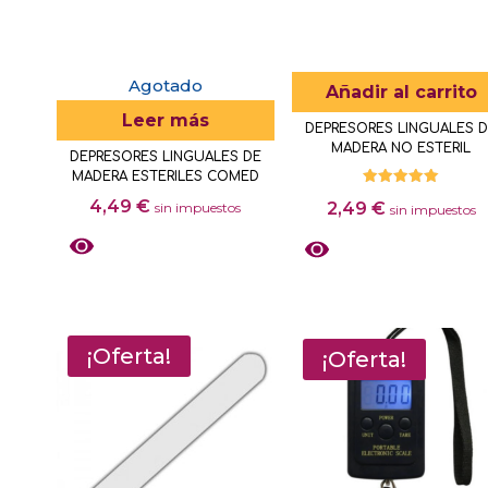
se
pueden
elegir
Agotado
Añadir al carrito
en
Leer más
DEPRESORES LINGUALES 
la
MADERA NO ESTERIL
DEPRESORES LINGUALES DE
página
MADERA ESTERILES COMED
de
Valorado
4,49
€
2,49
€
sin impuestos
con
sin impuestos
producto
5.00
de 5
¡Oferta!
¡Oferta!