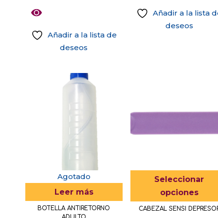
opciones
Añadir a la lista 
se
deseos
pueden
Añadir a la lista de
elegir
deseos
en
Este
la
producto
página
tiene
de
múltiples
producto
variantes.
Las
opciones
se
pueden
elegir
Agotado
Seleccionar
en
Leer más
opciones
la
BOTELLA ANTIRETORNO
CABEZAL SENSI DEPRESO
página
ADULTO