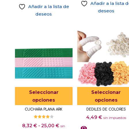
Añadir a la lista 
Añadir a la lista de
deseos
deseos
Este
producto
tiene
múltiples
variantes.
Las
opciones
se
pueden
elegir
Este
Seleccionar
Seleccionar
en
producto
opciones
opciones
la
tiene
página
CUCHARA PLANA ARK
DEDILES DE COLORES
múltiples
de
4,49
€
sin impuestos
variantes.
producto
Valorado
Rango
8,32
€
-
25,00
€
con
sin
Las