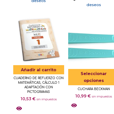
deseos
deseos
Añadir al carrito
Seleccionar
CUADERNO DE REFUERZO CON
opciones
MATEMÁTICAS, CÁLCULO 1
ADAPTACIÓN CON
CUCHARA BECKMAN
PICTOGRAMAS
10,99
€
sin impuestos
10,53
€
sin impuestos