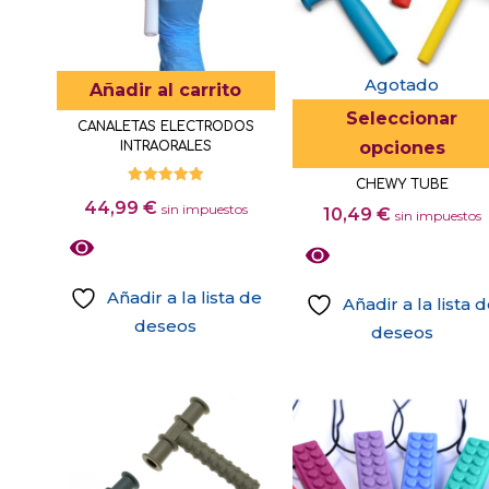
pueden
elegir
en
Agotado
Añadir al carrito
la
Seleccionar
CANALETAS ELECTRODOS
página
opciones
INTRAORALES
de
CHEWY TUBE
producto
Valorado
44,99
€
con
sin impuestos
10,49
€
sin impuestos
5.00
de 5
Añadir a la lista de
Añadir a la lista 
deseos
deseos
Este
producto
tiene
múltiples
variantes.