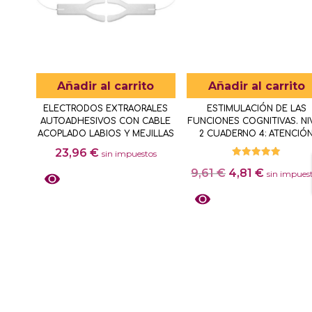
Las
opciones
se
pueden
elegir
Añadir al carrito
Añadir al carrito
en
ELECTRODOS EXTRAORALES
ESTIMULACIÓN DE LAS
la
AUTOADHESIVOS CON CABLE
FUNCIONES COGNITIVAS. NI
página
ACOPLADO LABIOS Y MEJILLAS
2 CUADERNO 4: ATENCIÓ
de
23,96
€
sin impuestos
Valorado
producto
El
El
9,61
€
4,81
€
con
sin impues
5.00
precio
precio
de 5
original
actual
era:
es:
9,61 €.
4,81 €.