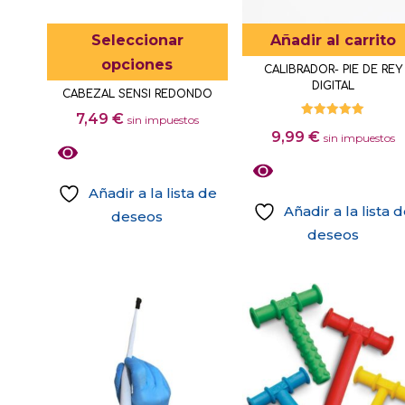
pueden
elegir
Este
Seleccionar
Añadir al carrito
en
producto
opciones
CALIBRADOR- PIE DE REY
la
tiene
DIGITAL
CABEZAL SENSI REDONDO
página
múltiples
7,49
€
de
sin impuestos
variantes.
Valorado
9,99
€
con
sin impuestos
producto
5.00
Las
de 5
opciones
Añadir a la lista de
se
Añadir a la lista 
deseos
pueden
deseos
Este
elegir
producto
en
tiene
la
múltiples
página
variantes.
de
Las
producto
opciones
se