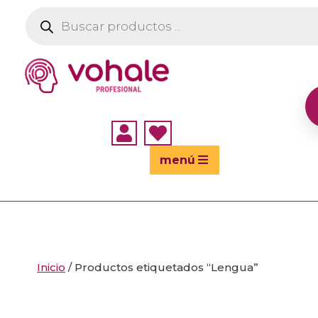
Búsqueda
de
productos


menú
Inicio
/ Productos etiquetados “Lengua”