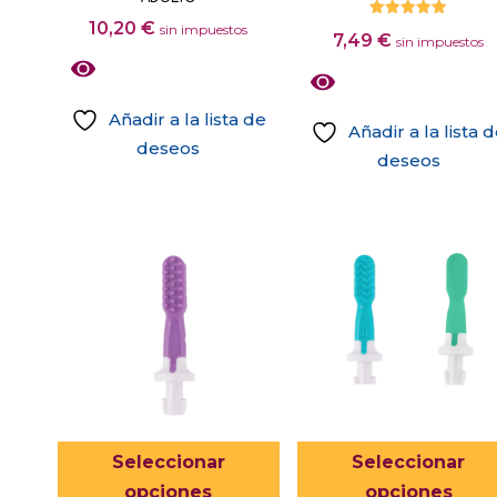
de
10,20
€
Valorado
sin impuestos
7,49
€
producto
con
sin impuestos
5.00
de 5
Añadir a la lista de
Añadir a la lista 
deseos
deseos
Este
producto
tiene
múltiples
variantes.
Las
opciones
se
pueden
elegir
Este
Seleccionar
Seleccionar
en
producto
opciones
opciones