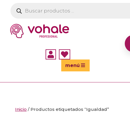
Búsqueda
de
productos


menú
Inicio
/ Productos etiquetados “Igualdad”