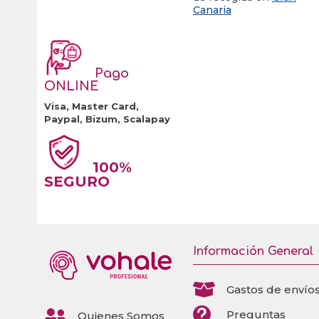
Canaria
Pago
ONLINE
Visa, Master Card,
Paypal, Bizum, Scalapay
100%
SEGURO
Información General

Gastos de envío


Preguntas
Quienes Somos