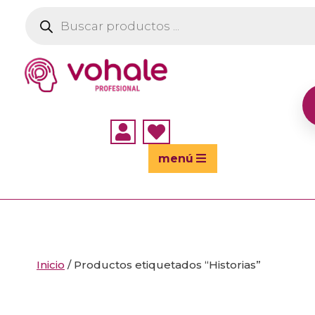
Búsqueda
de
productos


menú
Inicio
/ Productos etiquetados “Historias”