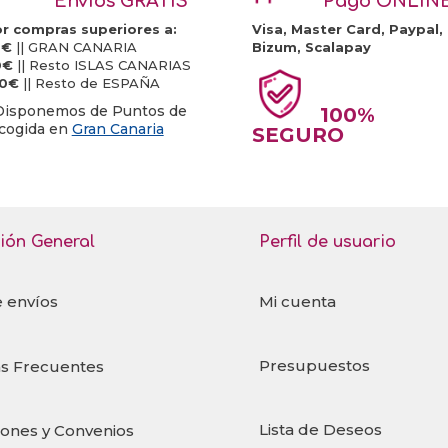
Envíos GRATIS
Pago ONLIN
r compras superiores a:
Visa, Master Card, Paypal,
0€
|| GRAN CANARIA
Bizum, Scalapay
0€
|| Resto ISLAS CANARIAS
20€
|| Resto de ESPAÑA
Disponemos de Puntos de
100%
cogida en
Gran Canaria
SEGURO
ión General
Perfil de usuario
e envíos
Mi cuenta
Presupuestos
s Frecuentes
Lista de Deseos
iones y Convenios