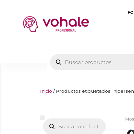
FO
Búsqueda
de
productos
Inicio
/ Productos etiquetados “hipersens
Mos
Búsqueda
de
productos