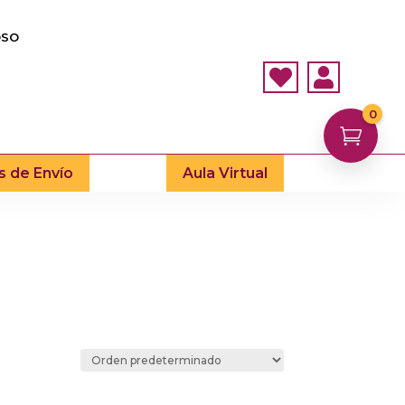
OSO


0

s de Envío
Aula Virtual