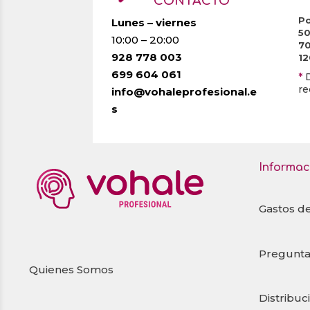
CONTACTO
Po
Lunes – viernes
5
10:00 – 20:00
7
928 778 003
1
699 604 061
*
re
info@vohaleprofesional.e
s
Informac
Gastos d
Pregunta
Quienes Somos
Distribuc