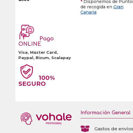
producto
*
Disponemos de Punto
de recogida en
Gran
Canaria
Pago
ONLINE
Visa, Master Card,
Paypal, Bizum, Scalapay
100%
SEGURO
Información General

Gastos de envío