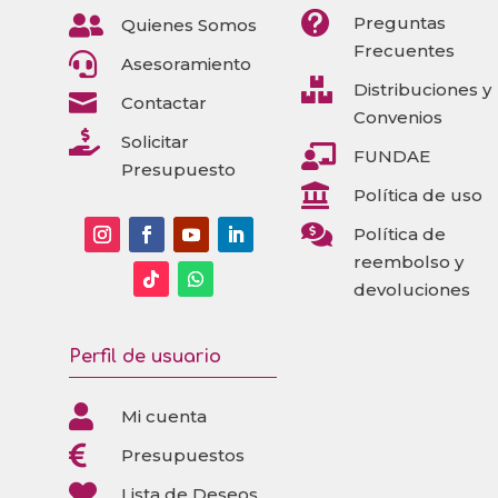


Preguntas
Quienes Somos
Frecuentes

Asesoramiento

Distribuciones y

Contactar
Convenios

Solicitar

FUNDAE
Presupuesto

Política de uso

Política de
reembolso y
devoluciones
Perfil de usuario

Mi cuenta

Presupuestos

Lista de Deseos