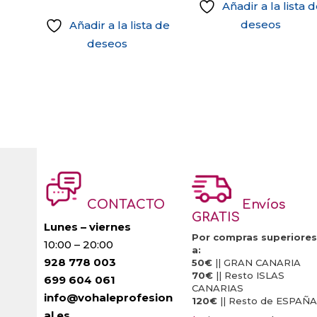
Añadir a la lista 
opciones
deseos
Añadir a la lista de
se
deseos
pueden
Este
elegir
producto
en
tiene
la
múltiples
página
variantes.
de
Las
producto
opciones
se
CONTACTO
Envíos
pueden
GRATIS
elegir
Lunes – viernes
Por compras superiores
10:00 – 20:00
en
a:
928 778 003
la
50€
|| GRAN CANARIA
70€
|| Resto ISLAS
699 604 061
página
CANARIAS
info@vohaleprofesion
de
120€
|| Resto de ESPAÑA
al.es