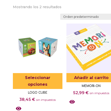
Mostrando los 2 resultados
Este
Seleccionar
Añadir al carrito
producto
opciones
MEMORI-ON
tiene
52,99
€
LOGO CUBE
sin impuestos
múltiples
38,45
€
sin impuestos
variantes.
Las