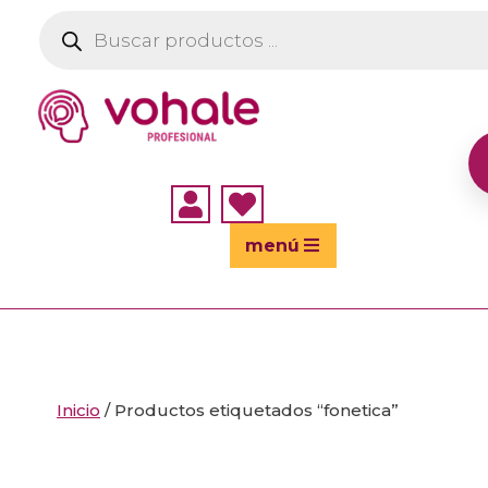
Búsqueda
de
productos


menú
Inicio
/ Productos etiquetados “fonetica”