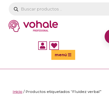
Búsqueda
de
productos


menú
Inicio
/ Productos etiquetados “Fluidez verbal”