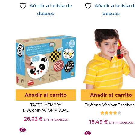
Añadir a la lista de
Añadir a la lista 
deseos
deseos
Añadir al carrito
Añadir al carrito
TACTO-MEMORY
Teléfono Webber Feedbac
DISCRIMINACIÓN VISUAL
26,03
€
Valorado
sin impuestos
18,49
€
con
sin impuestos
4.00
de 5