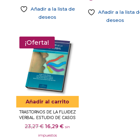
Añadir a la lista de
Añadir a la lista 
deseos
deseos
¡Oferta!
Añadir al carrito
TRASTORNOS DE LA FLUIDEZ
VERBAL. ESTUDIO DE CASOS
El
El
23,27
€
16,29
€
sin
precio
precio
impuestos