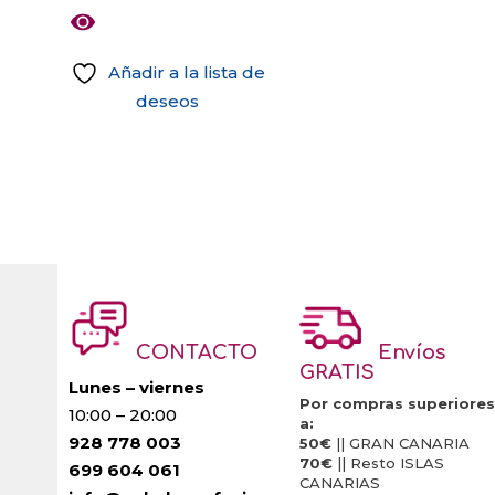
original
actual
era:
es:
23,27 €.
16,29 €.
Añadir a la lista de
deseos
CONTACTO
Envíos
GRATIS
Lunes – viernes
Por compras superiores
10:00 – 20:00
a:
928 778 003
50€
|| GRAN CANARIA
70€
|| Resto ISLAS
699 604 061
CANARIAS