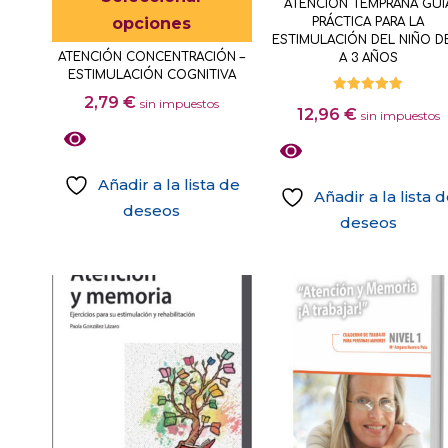
ATENCIÓN TEMPRANA GUÍ
producto
opciones
PRÁCTICA PARA LA
tiene
ESTIMULACIÓN DEL NIÑO D
ATENCIÓN CONCENTRACIÓN –
A 3 AÑOS
múltiples
ESTIMULACIÓN COGNITIVA
variantes.
2,79
€
Valorado
sin impuestos
12,96
€
con
sin impuestos
Las
5.00
de 5
opciones
se
Añadir a la lista de
Añadir a la lista 
pueden
deseos
deseos
elegir
Este
en
producto
la
tiene
página
múltiples
de
variantes.
producto
Las
opciones
se
pueden