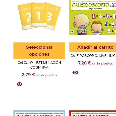
Este
Seleccionar
Añadir al carrito
producto
opciones
CALEIDOSCOPIO. NIVEL INIC
tiene
7,20
€
CALCULO – ESTIMULACIÓN
sin impuestos
múltiples
COGNITIVA
variantes.
2,79
€
sin impuestos
Las
opciones
se
Este
pueden
producto
elegir
tiene
en
múltiples