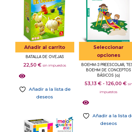
Las
opciones
se
pueden
elegir
en
Añadir al carrito
Seleccionar
la
opciones
BATALLA DE OVEJAS
página
22,50
€
BOEHM-3 PREESCOLAR, TE
sin impuestos
de
BOEHM DE CONCEPTOS
producto
BÁSICOS (a)
R
53,13
€
-
126,00
€
si
Añadir a la lista de
d
impuestos
deseos
pr
d
53
Añadir a la lista 
ha
deseos
12
Este