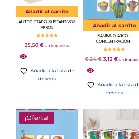
se
Añadir al carrito
pueden
elegir
AUTODICTADO SUSTANTIVOS
Añadir al carrito
AKROS
en
BAMBINO ARCO –
la
Valorado
CONCENTRACIÓN 1
35,50
€
con
sin impuestos
página
5.00
de 5
de
Valorado
El
El
6,24
€
3,12
€
con
sin impues
producto
5.00
precio
precio
de 5
Añadir a la lista de
original
actual
deseos
era:
es:
Añadir a la lista 
6,24 €.
3,12 €.
deseos
¡Oferta!