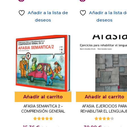
opciones
Añadir a la lista de
Añadir a la lista 
se
deseos
deseos
pueden
Este
Este
elegir
producto
producto
en
tiene
tiene
la
múltiples
múltiples
página
variantes.
variantes.
de
Las
Las
producto
opciones
opciones
se
se
pueden
pueden
elegir
elegir
Añadir al carrito
Añadir al carrito
en
en
AFASIA SEMANTICA 2 –
AFASIA. EJERCICIOS PARA
la
la
COMPRENSIÓN GENERAL
REHABILITAR EL LENGUAJ
página
página
de
de
Valorado
Valorado