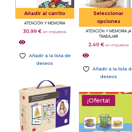
elegir
Añadir al carrito
Seleccionar
en
opciones
la
ATENCIÓN Y MEMORIA
página
30,99
€
ATENCIÓN Y MEMORIA ¡A
sin impuestos
de
TRABAJAR!
2,40
€
producto
sin impuestos
Añadir a la lista de
deseos
Añadir a la lista 
deseos
Este
producto
tiene
¡Oferta!
múltiples
variantes.
Las
opciones