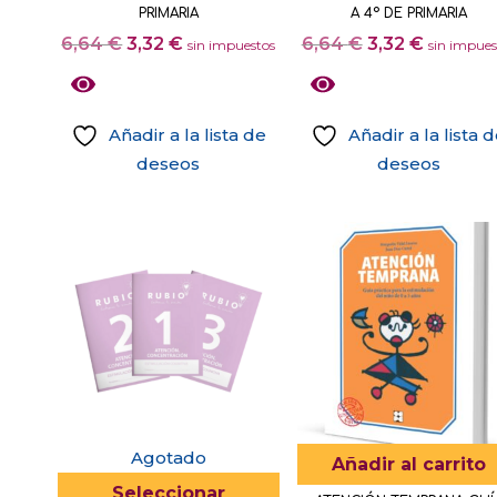
PRIMARIA
A 4º DE PRIMARIA
El
El
El
El
6,64
€
3,32
€
6,64
€
3,32
€
sin impuestos
sin impues
precio
precio
precio
precio
original
actual
original
actual
era:
es:
era:
es:
Añadir a la lista de
Añadir a la lista 
6,64 €.
3,32 €.
6,64 €.
3,32 €.
deseos
deseos
Agotado
Añadir al carrito
Este
Seleccionar