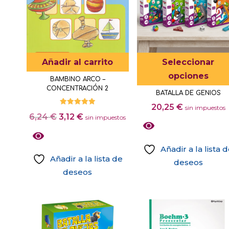
Añadir al carrito
Seleccionar
opciones
BAMBINO ARCO –
CONCENTRACIÓN 2
BATALLA DE GENIOS
20,25
€
sin impuestos
Valorado
El
El
6,24
€
3,12
€
con
sin impuestos
5.00
precio
precio
de 5
original
actual
Añadir a la lista 
era:
es:
Añadir a la lista de
deseos
6,24 €.
3,12 €.
deseos
Este
producto
tiene
múltiples
variantes.