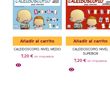
la
variantes.
página
Las
de
opciones
producto
se
pueden
elegir
Añadir al carrito
Añadir al carrito
en
CALEIDOSCOPIO. NIVEL MEDIO
CALEIDOSCOPIO. NIVEL
la
SUPERIOR
7,20
€
sin impuestos
página
7,20
€
sin impuestos
de
producto