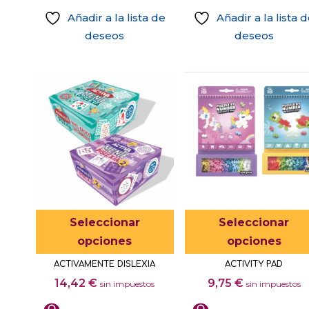
Añadir a la lista de
Añadir a la lista 
deseos
deseos
Este
Seleccionar
Seleccionar
producto
opciones
opciones
tiene
ACTIVAMENTE DISLEXIA
ACTIVITY PAD
múltiples
14,42
€
9,75
€
sin impuestos
sin impuestos
variantes.
Las