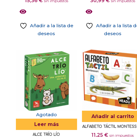
15,36
€
30,99
€
con
con
sin impuestos
sin impuestos
producto
producto
5.00
4.17
de 5
de 5
Añadir a la lista de
Añadir a la lista 
deseos
deseos
Agotado
Añadir al carrito
Leer más
ALFABETO TÁCTIL MONTESS
11,25
€
ALCE TRÍO LÍO
sin impuestos