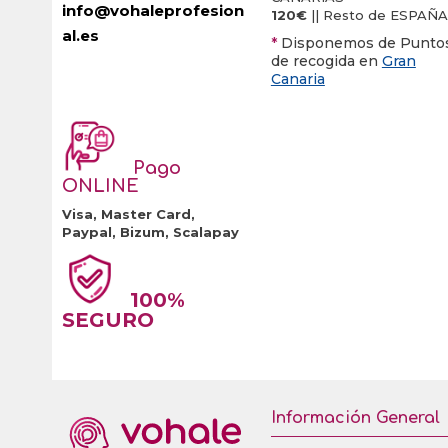
info@vohaleprofesion
120€
|| Resto de ESPAÑA
al.es
*
Disponemos de Punto
de recogida en
Gran
Canaria
Pago
ONLINE
Visa, Master Card,
Paypal, Bizum, Scalapay
100%
SEGURO
Información General