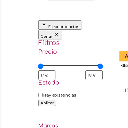
Filtrar productos
Cerrar
Filtros
Precio
A
GES
Estado
1
Estado
Hay existencias
Aplicar
Marcas