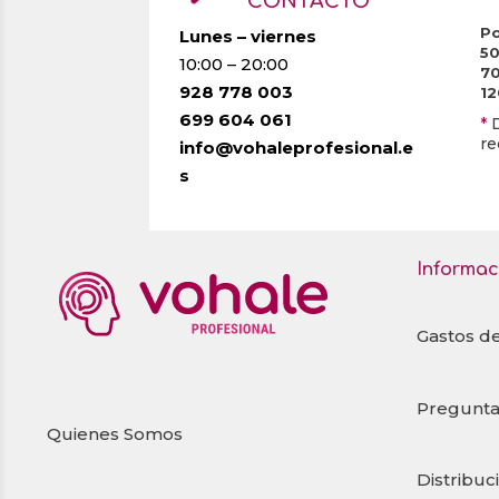
CONTACTO
Po
Lunes – viernes
5
10:00 – 20:00
7
928 778 003
1
699 604 061
*
re
info@vohaleprofesional.e
s
Informac
Gastos d
Pregunta
Quienes Somos
Distribuc