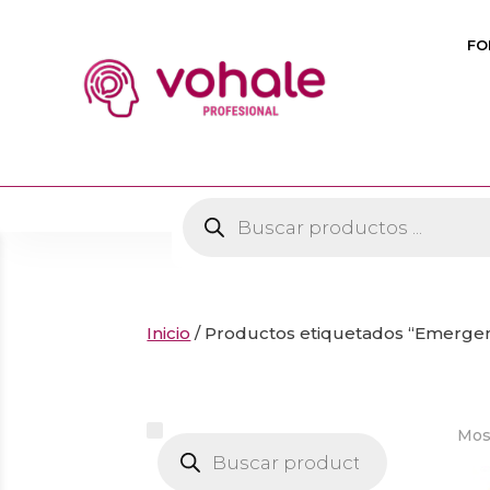
FO
Búsqueda
de
productos
Inicio
/ Productos etiquetados “Emergenc
Mos
Búsqueda
de
productos