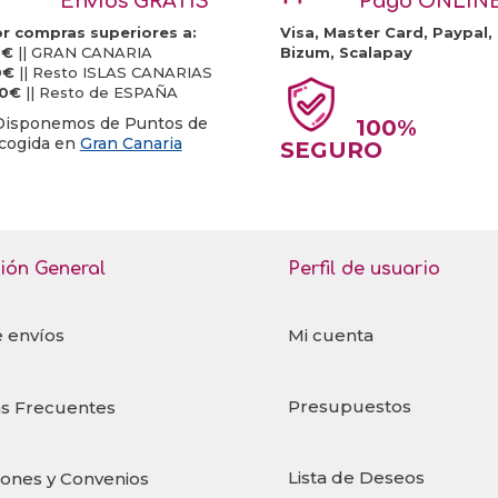
Envíos GRATIS
Pago ONLIN
r compras superiores a:
Visa, Master Card, Paypal,
0€
|| GRAN CANARIA
Bizum, Scalapay
0€
|| Resto ISLAS CANARIAS
20€
|| Resto de ESPAÑA
Disponemos de Puntos de
100%
cogida en
Gran Canaria
SEGURO
ión General
Perfil de usuario
e envíos
Mi cuenta
Presupuestos
s Frecuentes
Lista de Deseos
iones y Convenios