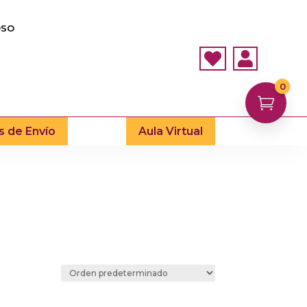
OSO


0

s de Envío
Aula Virtual