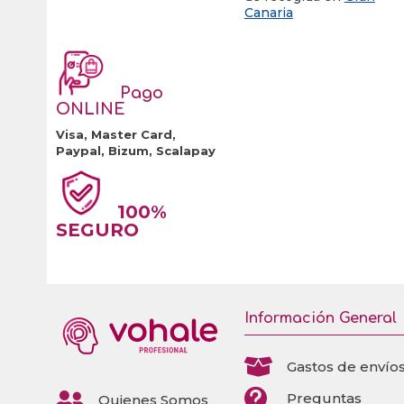
Canaria
Pago
ONLINE
Visa, Master Card,
Paypal, Bizum, Scalapay
100%
SEGURO
Información General

Gastos de envío


Preguntas
Quienes Somos