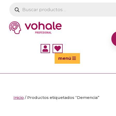
Búsqueda
de
productos


menú
Inicio
/ Productos etiquetados “Demencia”