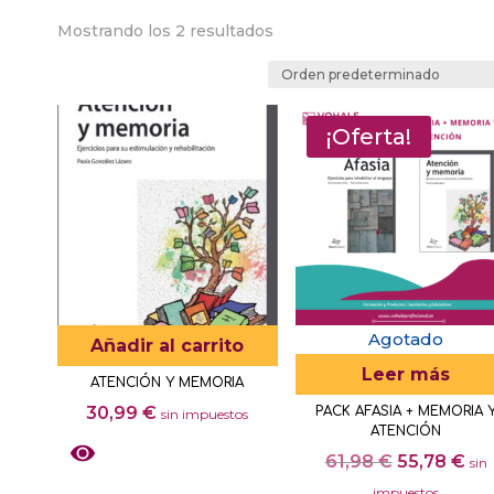
Mostrando los 2 resultados
¡Oferta!
Agotado
Añadir al carrito
Leer más
ATENCIÓN Y MEMORIA
30,99
€
PACK AFASIA + MEMORIA 
sin impuestos
ATENCIÓN
El
El
61,98
€
55,78
€
sin
precio
pre
impuestos