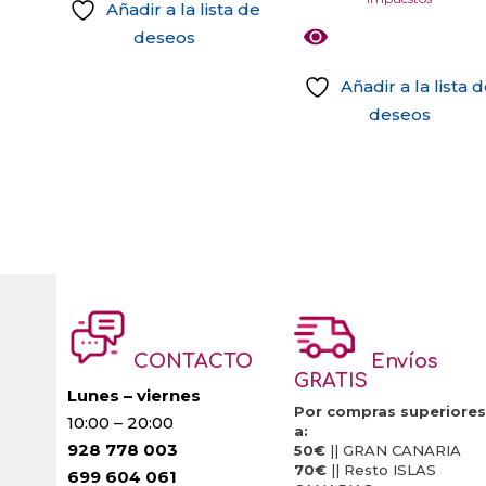
Añadir a la lista de
original
act
deseos
era:
es:
61,98 €.
55,
Añadir a la lista 
deseos
CONTACTO
Envíos
GRATIS
Lunes – viernes
Por compras superiores
10:00 – 20:00
a:
928 778 003
50€
|| GRAN CANARIA
70€
|| Resto ISLAS
699 604 061