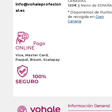
CANARIAS
info@vohaleprofesion
120€
|| Resto de ESPAÑA
al.es
*
Disponemos de Punto
de recogida en
Gran
Canaria
Pago
ONLINE
Visa, Master Card,
Paypal, Bizum, Scalapay
100%
SEGURO
Información General