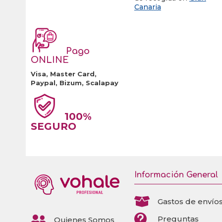
Canaria
Pago
ONLINE
Visa, Master Card,
Paypal, Bizum, Scalapay
100%
SEGURO
Información General

Gastos de envío


Preguntas
Quienes Somos