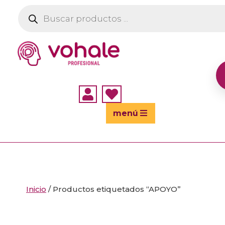
Búsqueda
de
productos


menú
Inicio
/ Productos etiquetados “APOYO”