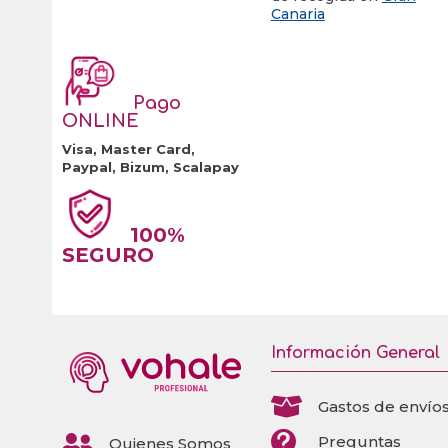
Canaria
Pago
ONLINE
Visa, Master Card,
Paypal, Bizum, Scalapay
100%
SEGURO
Información General

Gastos de envío


Preguntas
Quienes Somos