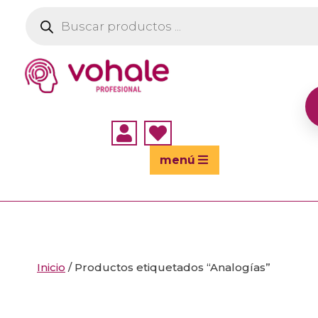
Búsqueda
de
productos


menú
Inicio
/ Productos etiquetados “Analogías”