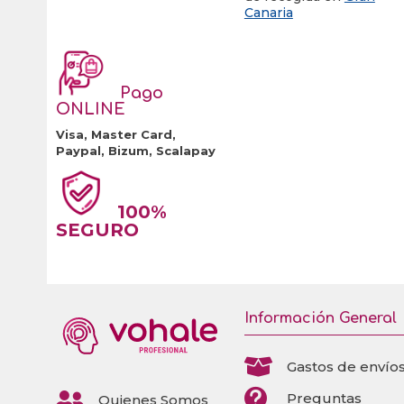
Canaria
Pago
ONLINE
Visa, Master Card,
Paypal, Bizum, Scalapay
100%
SEGURO
Información General

Gastos de envío


Preguntas
Quienes Somos