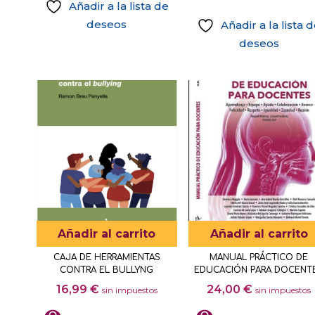
Añadir a la lista de
deseos
Añadir a la lista 
deseos
Este
producto
tiene
múltiples
variantes.
Las
opciones
se
pueden
elegir
Añadir al carrito
Añadir al carrito
en
CAJA DE HERRAMIENTAS
MANUAL PRÁCTICO DE
la
CONTRA EL BULLYNG
EDUCACIÓN PARA DOCENT
página
16,99
€
24,00
€
sin impuestos
sin impuestos
de