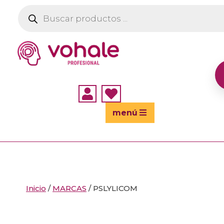
Búsqueda
de
productos


menú
Inicio
/
MARCAS
/ PSLYLICOM