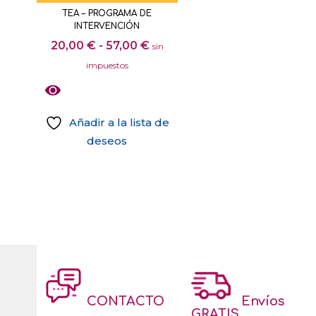
tiene
página
TEA – PROGRAMA DE
página
múltiples
de
INTERVENCIÓN
de
variantes.
producto
Rango
20,00
€
-
57,00
€
sin
producto
Las
de
impuestos
opciones
precios:
se
desde
pueden
20,00 €
Añadir a la lista de
elegir
hasta
deseos
en
57,00 €
Este
la
producto
página
tiene
de
múltiples
producto
variantes.
Las
opciones
se
CONTACTO
Envíos
pueden
GRATIS