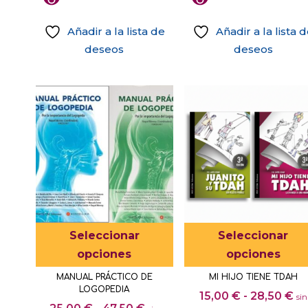
producto
Añadir a la lista de
Añadir a la lista 
deseos
deseos
Este
Seleccionar
Seleccionar
producto
opciones
opciones
tiene
MANUAL PRÁCTICO DE
MI HIJO TIENE TDAH
múltiples
LOGOPEDIA
Ra
15,00
€
-
28,50
€
sin
variantes.
Rango