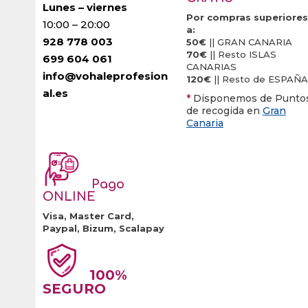
elegir
Lunes – viernes
Por compras superiores
10:00 – 20:00
en
a:
928 778 003
la
50€
|| GRAN CANARIA
70€
|| Resto ISLAS
699 604 061
página
CANARIAS
info@vohaleprofesion
de
120€
|| Resto de ESPAÑA
al.es
producto
*
Disponemos de Punto
de recogida en
Gran
Canaria
Pago
ONLINE
Visa, Master Card,
Paypal, Bizum, Scalapay
100%
SEGURO