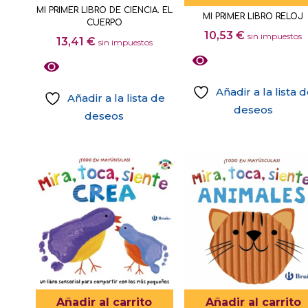
MI PRIMER LIBRO DE CIENCIA. EL
la
MI PRIMER LIBRO RELOJ
CUERPO
página
10,53
€
sin impuestos
13,41
€
sin impuestos
de
producto
Añadir a la lista 
Añadir a la lista de
deseos
deseos
Añadir al carrito
Añadir al carrito