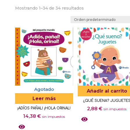
Mostrando 1–34 de 34 resultados
Agotado
Añadir al carrito
Leer más
¿QUÉ SUENA? JUGUETE
2,88
€
¡ADÍOS PAÑAL! ¡HOLA ORINAL!
sin impuestos
14,38
€
sin impuestos