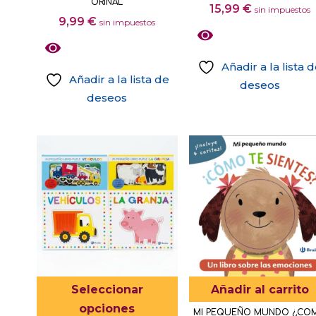
ORINAL
15,99
€
sin impuestos
9,99
€
sin impuestos
Añadir a la lista 
Añadir a la lista de
deseos
deseos
Este
Seleccionar
Añadir al carrito
producto
opciones
MI PEQUEÑO MUNDO ¿CO