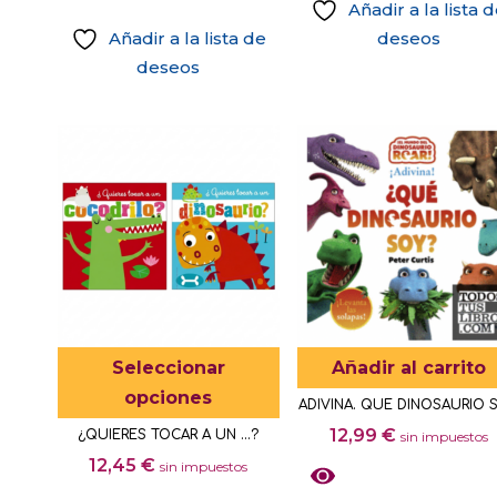
Añadir a la lista 
Añadir a la lista de
deseos
deseos
Este
Seleccionar
Añadir al carrito
producto
opciones
ADIVINA. QUE DINOSAURIO 
tiene
12,99
€
¿QUIERES TOCAR A UN …?
sin impuestos
múltiples
12,45
€
sin impuestos
variantes.