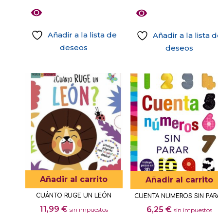
producto
Añadir a la lista de
Añadir a la lista 
deseos
deseos
Este
producto
tiene
múltiples
variantes.
Las
opciones
se
pueden
elegir
Añadir al carrito
Añadir al carrito
en
CUÁNTO RUGE UN LEÓN
CUENTA NUMEROS SIN PAR
la
11,99
€
6,25
€
sin impuestos
sin impuestos
página