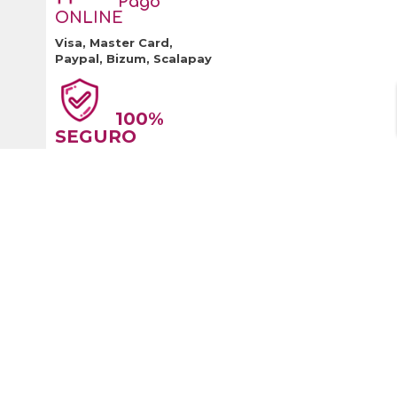
Pago
ONLINE
Visa, Master Card,
Paypal, Bizum, Scalapay
100%
SEGURO
Información General

Gastos de envío


Preguntas
Quienes Somos
Frecuentes

Asesoramiento

Distribuciones y

Contactar
Convenios

Solicitar