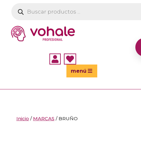
Búsqueda
de
productos


menú
Inicio
/
MARCAS
/ BRUÑO