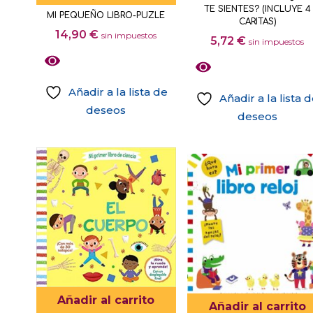
tiene
TE SIENTES? (INCLUYE 4
MI PEQUEÑO LIBRO-PUZLE
múltiples
CARITAS)
14,90
€
sin impuestos
5,72
€
variantes.
sin impuestos
Las
opciones
Añadir a la lista de
se
Añadir a la lista 
deseos
pueden
deseos
Este
elegir
producto
en
tiene
la
múltiples
página
variantes.
de
Las
producto
opciones
se
pueden
elegir
Añadir al carrito
Añadir al carrito
en