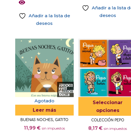
Las
Añadir a la lista 
opciones
deseos
Añadir a la lista de
se
deseos
pueden
Este
elegir
producto
en
tiene
la
múltiples
página
variantes.
de
Las
producto
opciones
se
pueden
elegir
Agotado
Seleccionar
en
Leer más
opciones
la
BUENAS NOCHES, GATITO
COLECCIÓN PEPO
página
11,99
€
8,17
€
sin impuestos
sin impuestos
de