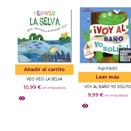
Agotado
Añadir al carrito
Leer más
VEO VEO. LA SELVA
10,99
€
VOY AL BAÑO YO SOLIT
sin impuestos
9,99
€
sin impuestos